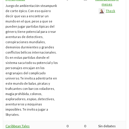
meses
Juego de ambientación steampunk
de corte épico. Con eso quiero
Theck
decir que vas a encontrar un
mundo en el que, pese a que se
pueden jugar partidas típicas del
género, tiene potencial para crear
aventuras de detectives,
conspiraciones mundiales,
demonios durmientes y grandes
conflictos bélicos internacionales.
Es en estas partidas donde el
sistema saca todo su potencial y los
personajes encajan en los
engranajes del complicado
universo. Te invito a adentrarte en
este mundo de balas, piratas y
traficantes con barcos voladores,
magia prohibida, colonos,
exploradores, espías, detectives,
aventureros y máquinas
imposibles. Te invito a jugar a
Skyrates.
Caribbean Tales
0
0
Sin debates