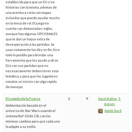
establecida para que un DJ cree
historias con la misma, ademas de
una aventura corta con mapas
incluidos que puede ayudar mucho
en la mesa de rol. El juego no
cuenta con demasiadas reglas,
aunque hay algunas OPCIONALES
que le dan un toque extra de
desesperación a las partidas. Se
usan netamente los d6 y en fin, hice
todo lo posible para brindar una
herramienta que les ayude a otros
DJs con sus partidas que no
necesariamente deben tener esta
temática, y para que los Jugadores
novatos se inicien con algo rápido
de manejar.
El Legado de la Fuerza
2
9
hace 8 años, 5
meses
Ambientación basada en el
universo de Star Wars usando el
Kalek Nord
sistema RyF 3.0 de Cifi, con los
mínimos cambios para que cada uno
lo adapte a su estílo.