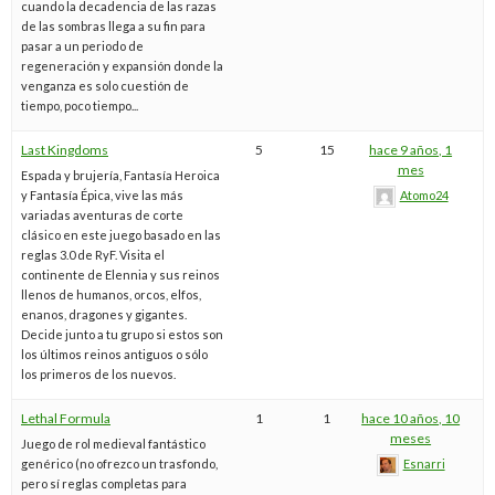
cuando la decadencia de las razas
de las sombras llega a su fin para
pasar a un periodo de
regeneración y expansión donde la
venganza es solo cuestión de
tiempo, poco tiempo...
Last Kingdoms
5
15
hace 9 años, 1
mes
Espada y brujería, Fantasía Heroica
y Fantasía Épica, vive las más
Atomo24
variadas aventuras de corte
clásico en este juego basado en las
reglas 3.0 de RyF. Visita el
continente de Elennia y sus reinos
llenos de humanos, orcos, elfos,
enanos, dragones y gigantes.
Decide junto a tu grupo si estos son
los últimos reinos antiguos o sólo
los primeros de los nuevos.
Lethal Formula
1
1
hace 10 años, 10
meses
Juego de rol medieval fantástico
genérico (no ofrezco un trasfondo,
Esnarri
pero sí reglas completas para