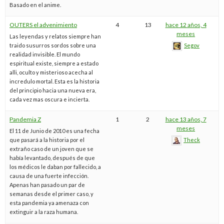
Basado en el anime.
OUTERS el advenimiento
4
13
hace 12 años, 4
meses
Las leyendas y relatos siempre han
traido susurros sordos sobre una
Segov
realidad invisible. El mundo
espiritual existe, siempre a estado
alli, oculto y misterioso acecha al
incredulo mortal. Esta es la historia
del principio hacia una nueva era,
cada vez mas oscura e incierta.
Pandemia Z
1
2
hace 13 años, 7
meses
El 11 de Junio de 2010 es una fecha
que pasará a la historia por el
Theck
extraño caso de un joven que se
había levantado, después de que
los médicos le daban por fallecido, a
causa de una fuerte infección.
Apenas han pasado un par de
semanas desde el primer caso, y
esta pandemia ya amenaza con
extinguir a la raza humana.