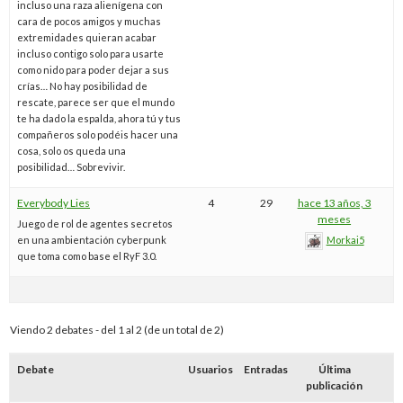
incluso una raza alienígena con
cara de pocos amigos y muchas
extremidades quieran acabar
incluso contigo solo para usarte
como nido para poder dejar a sus
crías… No hay posibilidad de
rescate, parece ser que el mundo
te ha dado la espalda, ahora tú y tus
compañeros solo podéis hacer una
cosa, solo os queda una
posibilidad… Sobrevivir.
Everybody Lies
4
29
hace 13 años, 3
meses
Juego de rol de agentes secretos
en una ambientación cyberpunk
Morkai5
que toma como base el RyF 3.0.
Viendo 2 debates - del 1 al 2 (de un total de 2)
Debate
Usuarios
Entradas
Última
publicación