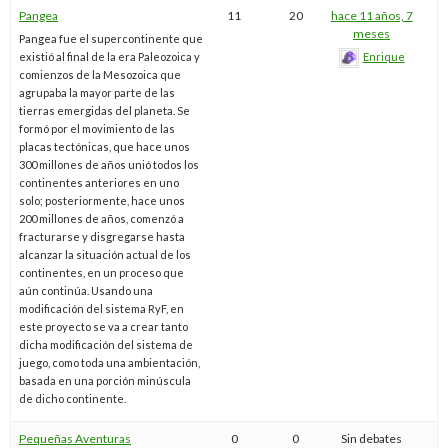
Pangea
11
20
hace 11 años, 7
meses
Pangea fue el supercontinente que
existió al final de la era Paleozoica y
Enrique
comienzos de la Mesozoica que
agrupaba la mayor parte de las
tierras emergidas del planeta. Se
formó por el movimiento de las
placas tectónicas, que hace unos
300 millones de años unió todos los
continentes anteriores en uno
solo; posteriormente, hace unos
200 millones de años, comenzó a
fracturarse y disgregarse hasta
alcanzar la situación actual de los
continentes, en un proceso que
aún continúa. Usando una
modificación del sistema RyF, en
este proyecto se va a crear tanto
dicha modificación del sistema de
juego, como toda una ambientación,
basada en una porción minúscula
de dicho continente.
Pequeñas Aventuras
0
0
Sin debates