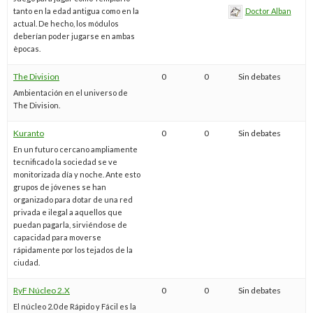
tanto en la edad antigua como en la
Doctor Alban
actual. De hecho, los módulos
deberían poder jugarse en ambas
èpocas.
The Division
0
0
Sin debates
Ambientación en el universo de
The Division.
Kuranto
0
0
Sin debates
En un futuro cercano ampliamente
tecnificado la sociedad se ve
monitorizada día y noche. Ante esto
grupos de jóvenes se han
organizado para dotar de una red
privada e ilegal a aquellos que
puedan pagarla, sirviéndose de
capacidad para moverse
rápidamente por los tejados de la
ciudad.
RyF Núcleo 2.X
0
0
Sin debates
El núcleo 2.0 de Rápido y Fácil es la