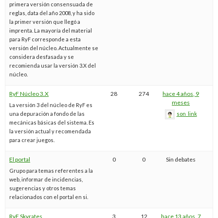
primera versión consensuada de
reglas, data del año 2008, y ha sido
la primer versión que llegó a
imprenta. La mayoría del material
para RyF corresponde a esta
versión del núcleo. Actualmente se
considera desfasada y se
recomienda usar la versión 3.X del
núcleo.
RyF Núcleo 3.X
28
274
hace 4 años, 9
meses
La versión 3 del núcleo de RyF es
una depuración a fondo de las
son_link
mecánicas básicas del sistema. Es
la versión actual y recomendada
para crear juegos.
El portal
0
0
Sin debates
Grupo para temas referentes a la
web, informar de incidencias,
sugerencias y otros temas
relacionados con el portal en si.
RyF Skyrates
3
12
hace 13 años, 7