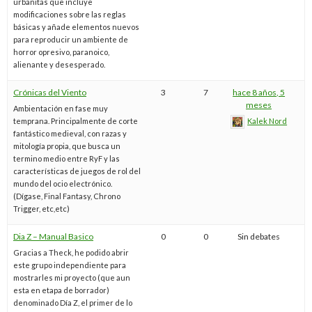
urbanitas que incluye
modificaciones sobre las reglas
básicas y añade elementos nuevos
para reproducir un ambiente de
horror opresivo, paranoico,
alienante y desesperado.
Crónicas del Viento
3
7
hace 8 años, 5
meses
Ambientación en fase muy
temprana. Principalmente de corte
Kalek Nord
fantástico medieval, con razas y
mitología propia, que busca un
termino medio entre RyF y las
características de juegos de rol del
mundo del ocio electrónico.
(Dígase, Final Fantasy, Chrono
Trigger, etc,etc)
Dia Z – Manual Basico
0
0
Sin debates
Gracias a Theck, he podido abrir
este grupo independiente para
mostrarles mi proyecto (que aun
esta en etapa de borrador)
denominado Día Z, el primer de lo