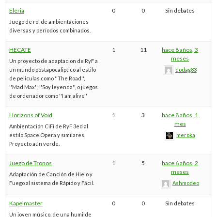
Eleria
0
0
Sin debates
Juego de rol de ambientaciones
diversas y períodos combinados.
HECATE
1
11
hace 8 años, 3
meses
Un proyecto de adaptacion de RyF a
un mundo postapocaliptico al estilo
dodag83
de peliculas como ''The Road'',
''Mad Max'', ''Soy leyenda'', o juegos
de ordenador como ''I am alive''
Horizons of Void
1
3
hace 8 años, 1
mes
Ambientación CiFi de RyF 3ed al
estilo Space Opera y similares.
meroka
Proyecto aún verde.
Juego de Tronos
1
5
hace 6 años, 2
meses
Adaptación de Canción de Hielo y
Fuego al sistema de Rápido y Fácil.
Ashmodeo
Kapelmaster
0
0
Sin debates
Un joven músico, de una humilde