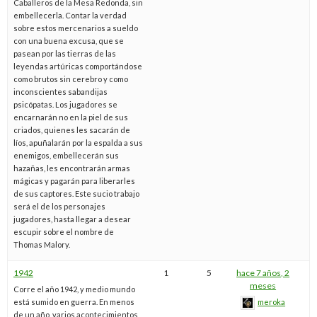
Caballeros de la Mesa Redonda, sin
embellecerla. Contar la verdad
sobre estos mercenarios a sueldo
con una buena excusa, que se
pasean por las tierras de las
leyendas artúricas comportándose
como brutos sin cerebro y como
inconscientes sabandijas
psicópatas. Los jugadores se
encarnarán no en la piel de sus
criados, quienes les sacarán de
líos, apuñalarán por la espalda a sus
enemigos, embellecerán sus
hazañas, les encontrarán armas
mágicas y pagarán para liberarles
de sus captores. Este sucio trabajo
será el de los personajes
jugadores, hasta llegar a desear
escupir sobre el nombre de
Thomas Malory.
1942
1
5
hace 7 años, 2
meses
Corre el año 1942, y medio mundo
está sumido en guerra. En menos
meroka
de un año, varios acontecimientos