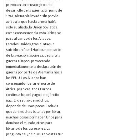
provocan un brusco giro en el
desarrollo de la guerra. En junio de
1941, Alemania invade sin previo
aviso a la que hasta ahora había
sido su aliada, la Unión Soviética,
como consecuencia esta última se
pasa al bando de los Aliados.
Estados Unidos, tras el ataque
sufrido en Pearl Harbour por parte
de la aviación japonesa, declara la
guerra a Japón, provocando
inmediatamente la declaración de
guerra por parte de Alemania hacia
los EEUU. Los Aliados han
conseguido liberar el norte de
África, pero casi toda Europa
continua bajo el yugo del ejército
nazi. El destino de muchos,
depende de unos pocos. Todavía
quedan muchas batallas por librar,
muchas cosas por hacer. Unos para
dominar el mundo, otros para
librarlo de los opresores. La
pregunta es, ¿de que lado estás tú?