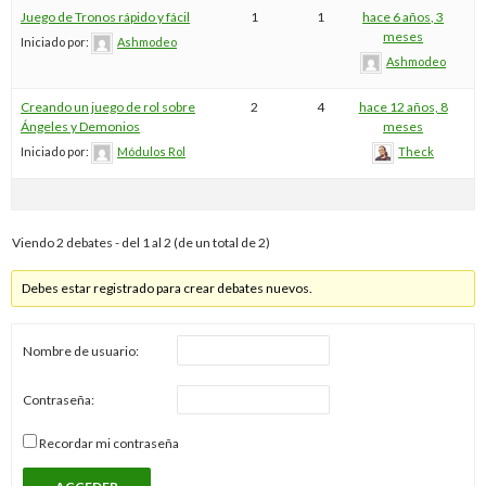
Juego de Tronos rápido y fácil
1
1
hace 6 años, 3
meses
Iniciado por:
Ashmodeo
Ashmodeo
Creando un juego de rol sobre
2
4
hace 12 años, 8
Ángeles y Demonios
meses
Iniciado por:
Módulos Rol
Theck
Viendo 2 debates - del 1 al 2 (de un total de 2)
Debes estar registrado para crear debates nuevos.
Nombre de usuario:
Contraseña:
Recordar mi contraseña