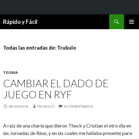
Buscar
Rápido y Fácil
SALTAR
MENÚ
AL
PRINCI
CONTENIDO
Todas las entradas de: Trukulo
TEORIA
CAMBIAR EL DADO DE
JUEGO EN RYF
08/10/2014
TRUKULO
4 COMENTARIOS
A raiz de una charla que dieron Theck y Cristian el otro día en
las Jornadas de Reus, y en las cuales me hallaba presente para