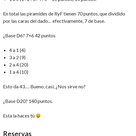
En total las piramides de RyF tienen 70 puntos, que dividido
por las caras del dado… efectivamente, 7 de base.
¿Base D6? 7×6 42 puntos
4 a 1 (4)
3 a 2 (9)
2 a 4 (20)
1 a 4 (10)
Esto da 43…. Bueno, casi, ¿Nos sirve no?
¿Base D20? 140 puntos.
Esta la haces tú
Reservas