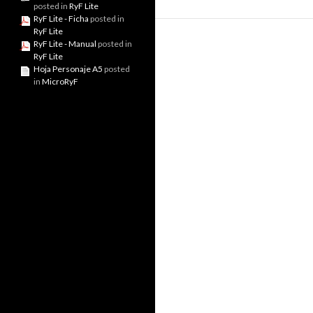
posted in
RyF Lite
RyF Lite - Ficha
posted in
RyF Lite
RyF Lite - Manual
posted in
RyF Lite
Hoja Personaje A5
posted
in
MicroRyF