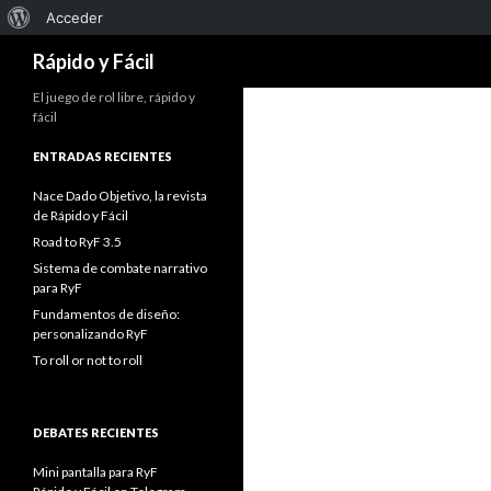
Acerca
Acceder
Buscar
de
Rápido y Fácil
WordPress
El juego de rol libre, rápido y
fácil
ENTRADAS RECIENTES
Nace Dado Objetivo, la revista
de Rápido y Fácil
Road to RyF 3.5
Sistema de combate narrativo
para RyF
Fundamentos de diseño:
personalizando RyF
To roll or not to roll
DEBATES RECIENTES
Mini pantalla para RyF