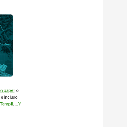
en papel
, o
, e incluso
 Templi
,
…Y