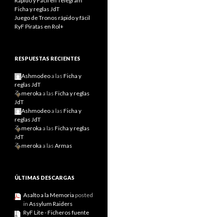
Rápido y Fácil en Telegram
Ficha y reglas JdT
Juego de Tronos rápido y fácil
RyF Piratas en Rol+
RESPUESTAS RECIENTES
Ashmodeo
a las
Ficha y
reglas JdT
meroka
a las
Ficha y reglas
JdT
Ashmodeo
a las
Ficha y
reglas JdT
meroka
a las
Ficha y reglas
JdT
meroka
a las
Armas
ÚLTIMAS DESCARGAS
Asalto a la Memoria
posted
in
Assylum Raiders
RyF Lite - Ficheros fuente