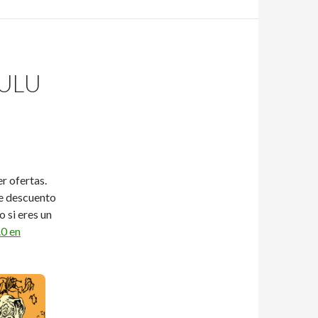
LULU
r ofertas.
de descuento
 o si eres un
.0 en