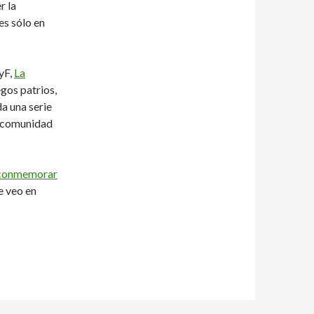
r la
es sólo en
yF,
La
gos patrios,
a una serie
a comunidad
a conmemorar
e veo en