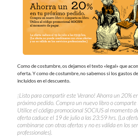
Como de costumbre, os dejamos el texto «legal» que aco
oferta. Y como de costumbre, no sabemos si los gastos de
incluidos en el descuento.
¡Listo para compartir este Verano! Ahorra un 20% en
próximo pedido. Compra un nuevo libro o comparte s
Utilice el código promocional SOCIUS al momento de
oferta caduce el 19 de julio a las 23:59 hrs. (La ofe
combinarse con otras ofertas y no es válida en los ser
professionales).