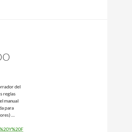
DO
orrador del
as reglas
 el manual
da para
rores) …
DO%20Y%20F