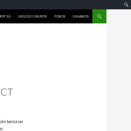
YF 3.0
JUEGOS Y GRUPOS
FOROS
USUARIOS
OCT
com lanza un
as