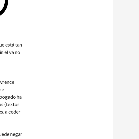
e está tan
n él ya no
,
awrence
bre
 abogado ha
as (textos
es, a ceder
 puede negar