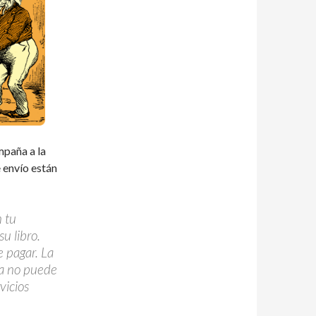
mpaña a la
 envío están
 tu
u libro.
 pagar. La
rta no puede
vicios