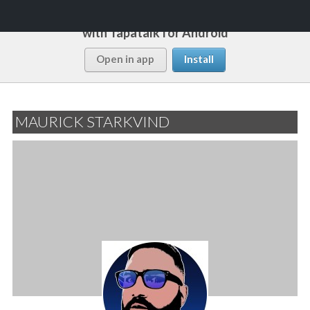
Follow this forum
with Tapatalk for Android
Buscar
Rápido y Fácil
Open in app
Install
SALTAR
MENÚ
AL
PRINCI
CONTENIDO
MAURICK STARKVIND