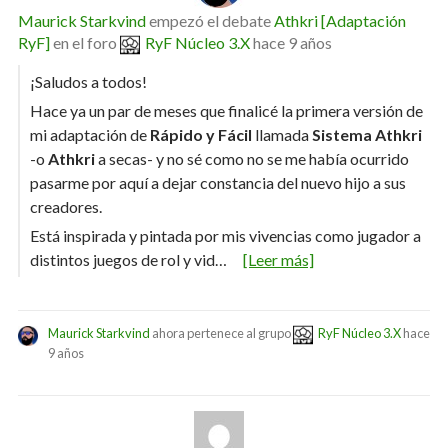
Maurick Starkvind
empezó el debate
Athkri [Adaptación
RyF]
en el foro
RyF Núcleo 3.X
hace 9 años
¡Saludos a todos!
Hace ya un par de meses que finalicé la primera versión de
mi adaptación de
Rápido y Fácil
llamada
Sistema Athkri
-o
Athkri
a secas- y no sé como no se me había ocurrido
pasarme por aquí a dejar constancia del nuevo hijo a sus
creadores.
Está inspirada y pintada por mis vivencias como jugador a
distintos juegos de rol y vid…
[Leer más]
Maurick Starkvind
ahora pertenece al grupo
RyF Núcleo 3.X
hace
9 años