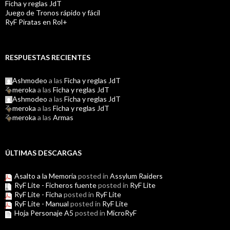
Ficha y reglas JdT
Juego de Tronos rápido y fácil
RyF Piratas en Rol+
RESPUESTAS RECIENTES
Ashmodeo
a las
Ficha y reglas JdT
meroka
a las
Ficha y reglas JdT
Ashmodeo
a las
Ficha y reglas JdT
meroka
a las
Ficha y reglas JdT
meroka
a las
Armas
ÚLTIMAS DESCARGAS
Asalto a la Memoria
posted in
Assylum Raiders
RyF Lite - Ficheros fuente
posted in
RyF Lite
RyF Lite - Ficha
posted in
RyF Lite
RyF Lite - Manual
posted in
RyF Lite
Hoja Personaje A5
posted in
MicroRyF