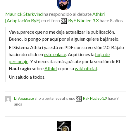
Maurick Starkvind
ha respondido al debate
Athkri
[Adaptación RyF]
en el foro
RyF Núcleo 3.X
hace 8 años
Vaya, parece que no me deja actualizar la publicación.
Bueno, lo pongo por aquí por si alguien quiere bajárselo.
El Sistema Athkri ya está en PDF con su versión 2.0. Bájalo
haciendo click en
este enlace
. Aquí tienes la
hoja de
personaje
. Y si necesitas más, pásate por la sección de
El
Naufragio
sobre
Athkri
o por su
wiki oficial
.
Un saludo a todos.
Lil Aguacate
ahora pertenece al grupo
RyF Núcleo 3.X
hace 9
años