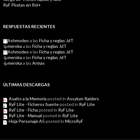
RyF Piratas en Rol+
RESPUESTAS RECIENTES
Ashmodeo
a las
Ficha y reglas JdT
meroka
a las
Ficha y reglas JdT
Ashmodeo
a las
Ficha y reglas JdT
meroka
a las
Ficha y reglas JdT
meroka
a las
Armas
ÚLTIMAS DESCARGAS
Asalto a la Memoria
posted in
Assylum Raiders
RyF Lite - Ficheros fuente
posted in
RyF Lite
RyF Lite - Ficha
posted in
RyF Lite
RyF Lite - Manual
posted in
RyF Lite
Hoja Personaje A5
posted in
MicroRyF