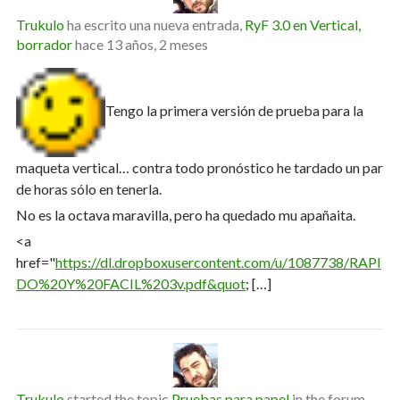
Trukulo
ha escrito una nueva entrada,
RyF 3.0 en Vertical,
borrador
hace 13 años, 2 meses
Tengo la primera versión de prueba para la
maqueta vertical… contra todo pronóstico he tardado un par
de horas sólo en tenerla.
No es la octava maravilla, pero ha quedado mu apañaita.
<a
href="
https://dl.dropboxusercontent.com/u/1087738/RAPI
DO%20Y%20FACIL%203v.pdf&quot
; […]
Trukulo
started the topic
Pruebas para papel
in the forum