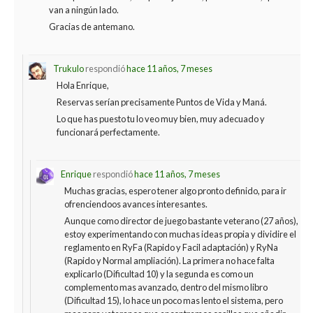
van a ningún lado.
Gracias de antemano.
Trukulo
respondió
hace 11 años, 7 meses
Hola Enrique,
Reservas serían precisamente Puntos de Vida y Maná.
Lo que has puesto tu lo veo muy bien, muy adecuado y
funcionará perfectamente.
Enrique
respondió
hace 11 años, 7 meses
Muchas gracias, espero tener algo pronto definido, para ir
ofrenciendoos avances interesantes.
Aunque como director de juego bastante veterano (27 años),
estoy experimentando con muchas ideas propia y dividire el
reglamento en RyFa (Rapido y Facil adaptación) y RyNa
(Rapido y Normal ampliación). La primera no hace falta
explicarlo (Dificultad 10) y la segunda es como un
complemento mas avanzado, dentro del mismo libro
(Dificultad 15), lo hace un poco mas lento el sistema, pero