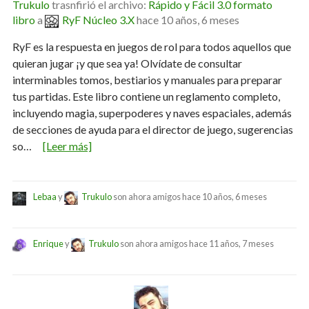
Trukulo
trasnfirió el archivo:
Rápido y Fácil 3.0 formato
libro
a
RyF Núcleo 3.X
hace 10 años, 6 meses
RyF es la respuesta en juegos de rol para todos aquellos que
quieran jugar ¡y que sea ya! Olvídate de consultar
interminables tomos, bestiarios y manuales para preparar
tus partidas. Este libro contiene un reglamento completo,
incluyendo magia, superpoderes y naves espaciales, además
de secciones de ayuda para el director de juego, sugerencias
so…
[Leer más]
Lebaa
y
Trukulo
son ahora amigos
hace 10 años, 6 meses
Enrique
y
Trukulo
son ahora amigos
hace 11 años, 7 meses