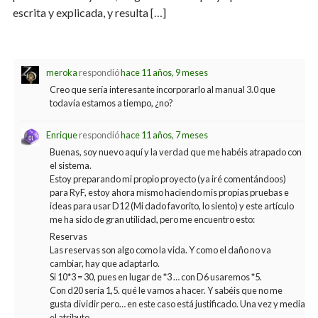
escrita y explicada, y resulta […]
meroka
respondió
hace 11 años, 9 meses
Creo que sería interesante incorporarlo al manual 3.0 que
todavía estamos a tiempo, ¿no?
Enrique
respondió
hace 11 años, 7 meses
Buenas, soy nuevo aquí y la verdad que me habéis atrapado con
el sistema.
Estoy preparando mi propio proyecto (ya iré comentándoos)
para RyF, estoy ahora mismo haciendo mis propias pruebas e
ideas para usar D12 (Mi dado favorito, lo siento) y este artículo
me ha sido de gran utilidad, pero me encuentro esto:
Reservas
Las reservas son algo como la vida. Y como el daño no va
cambiar, hay que adaptarlo.
Si 10*3 = 30, pues en lugar de *3 … con D6 usaremos *5.
Con d20 sería 1,5. qué le vamos a hacer. Y sabéis que no me
gusta dividir pero… en este caso está justificado. Una vez y media
el atributo.