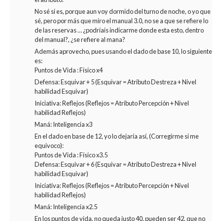
No sé si es, porque aun voy dormido del turno de noche, o yo que
sé, pero por más que miro el manual 3.0, no se a que se refiere lo
de las reservas … ¿podríais indicarme donde esta esto, dentro
del manual?, ¿se refiere al mana?
Además aprovecho, pues usando el dado de base 10, lo siguiente
es:
Puntos de Vida : Físico x4
Defensa: Esquivar + 5 (Esquivar = Atributo Destreza + Nivel
habilidad Esquivar)
Iniciativa: Reflejos (Reflejos = Atributo Percepción + Nivel
habilidad Reflejos)
Maná: Inteligencia x3
En el dado en base de 12, yo lo dejaría así, (Corregirme si me
equivoco):
Puntos de Vida : Físico x3.5
Defensa: Esquivar + 6 (Esquivar = Atributo Destreza + Nivel
habilidad Esquivar)
Iniciativa: Reflejos (Reflejos = Atributo Percepción + Nivel
habilidad Reflejos)
Maná: Inteligencia x2.5
En los puntos de vida, no queda justo 40, pueden ser 42, que no