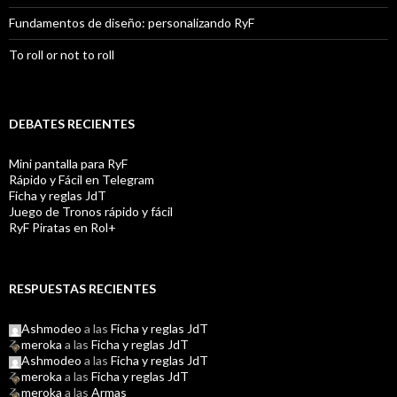
Fundamentos de diseño: personalizando RyF
To roll or not to roll
DEBATES RECIENTES
Mini pantalla para RyF
Rápido y Fácil en Telegram
Ficha y reglas JdT
Juego de Tronos rápido y fácil
RyF Piratas en Rol+
RESPUESTAS RECIENTES
Ashmodeo
a las
Ficha y reglas JdT
meroka
a las
Ficha y reglas JdT
Ashmodeo
a las
Ficha y reglas JdT
meroka
a las
Ficha y reglas JdT
meroka
a las
Armas