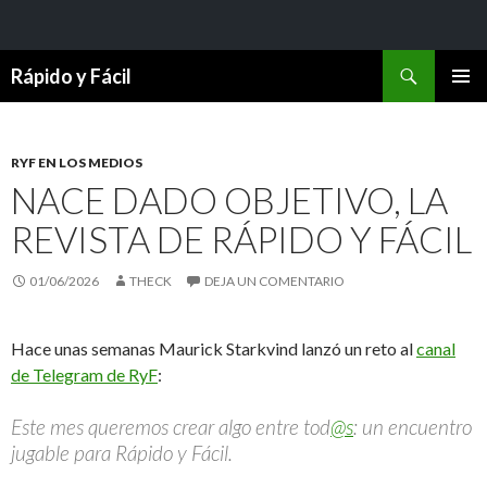
Buscar
Rápido y Fácil
SALTAR
MENÚ
AL
PRINCI
CONTENIDO
RYF EN LOS MEDIOS
NACE DADO OBJETIVO, LA
REVISTA DE RÁPIDO Y FÁCIL
01/06/2026
THECK
DEJA UN COMENTARIO
Hace unas semanas Maurick Starkvind lanzó un reto al
canal
de Telegram de RyF
:
Este mes queremos crear algo entre tod
@s
: un encuentro
jugable para Rápido y Fácil.