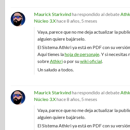
Maurick Starkvind
ha respondido al debate
Athk
Núcleo 3.X
hace 8 años, 5 meses
Vaya, parece que no me deja actualizar la publi
alguien quiere bajárselo.
El Sistema Athkri ya está en PDF con su versión
Aquí tienes la
hoja de personaje
. Y si necesitas
sobre
Athkri
o por su
wiki oficial
.
Un saludo a todos.
Maurick Starkvind
ha respondido al debate
Athk
Núcleo 3.X
hace 8 años, 5 meses
Vaya, parece que no me deja actualizar la publi
alguien quiere bajárselo.
El Sistema Athkri ya está en PDF con su versión