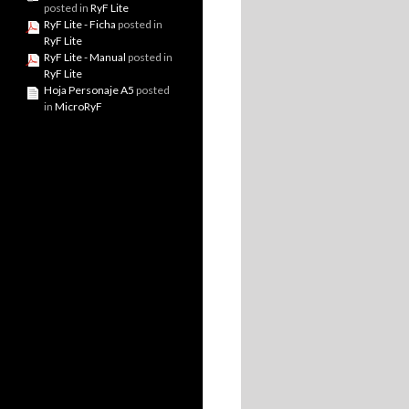
posted in
RyF Lite
RyF Lite - Ficha
posted in
RyF Lite
RyF Lite - Manual
posted in
RyF Lite
Hoja Personaje A5
posted
in
MicroRyF