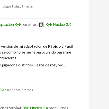
oms
hace 8 años, 8 meses
aptación RyF]
en el foro
RyF Núcleo 3.X
a versión de mi adaptación de
Rápido y Fácil
no sé como no se me había ocurrido pasarme
 creadores.
 jugador a distintos juegos de rol y vid…
3.X
hace 8 años, 8 meses
en el foro
RyF Núcleo 3.X
hace 8 años,