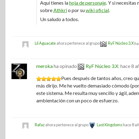
Aquí tienes la
hoja de personaje
. Y si necesitas
sobre
Athkri
o por su
wiki oficial
.
Un saludo a todos.
Lil Aguacate
ahora pertenece al grupo
RyF Núcleo 3.X
ha
meroka
ha opinado
RyF Núcleo 3.X
:
hace 8 a
Pues después de tantos años, creo qu
más dirijo. Me he vuelto demasiado cómodo (por 
este sistema. Me resulta muy sencillo y ágil, a
ambientación con un poco de esfuerzo.
Rafaz
ahora pertenece al grupo
Last Kingdoms
hace 8 a