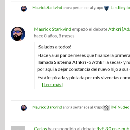
Maurick Starkvind
ahora pertenece al grupo
Last Kingd
Maurick Starkvind
empezó el debate
Athkri [Ad
hace 8 años, 8 meses
¡Saludos a todos!
Hace ya un par de meses que finalicé la primer
llamada
Sistema Athkri
-o
Athkri
a secas- y 
por aquí a dejar constancia del nuevo hijo a sus
Está inspirada y pintada por mis vivencias como
[Leer más]
Maurick Starkvind
ahora pertenece al grupo
RyF Núcleo 
Carlos
ha respondido al debate
RyF 3.0 en e-pub