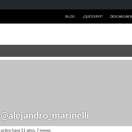
SALTAR AL CONTENIDO
BLOG
¿QUÉ ES RYF?
DESCARGAR RY
@alejandro_marinelli
activo hace 11 años, 7 meses