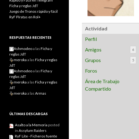
Rápido y Fácil en Telegram
Ficha y reglas JdT
Juego de Tronos rápido y fácil
RyF Piratas en Rol+
Actividad
RESPUESTAS RECIENTES
Perfil
Ashmodeo
a las
Ficha y
Amigos
6
reglas JdT
Grupos
meroka
a las
Ficha y reglas
5
JdT
Foros
Ashmodeo
a las
Ficha y
reglas JdT
Área de Trabajo
meroka
a las
Ficha y reglas
JdT
Compartido
meroka
a las
Armas
ÚLTIMAS DESCARGAS
Asalto a la Memoria
posted
in
Assylum Raiders
RyF Lite - Ficheros fuente