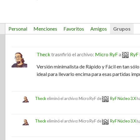
Personal
Menciones
Favoritos
Amigos
Grupos
Theck
trasnfirió el archivo:
Micro RyF
a
RyF 
Versión minimalista de Rápido y Fácil en tan sól
ideal para llevarlo encima para esas partidas imp
Theck
eliminó el archivo: Micro RyF de
RyF Núcleo 3.X
h
Theck
eliminó el archivo: Micro RyF de
RyF Núcleo 3.X
h