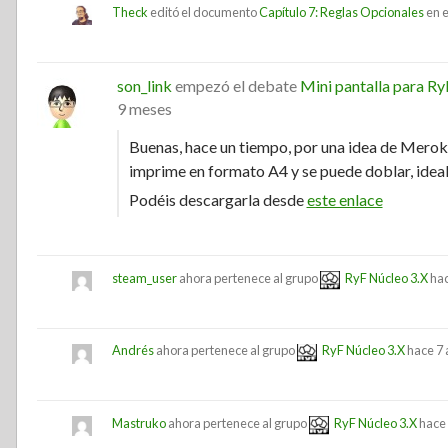
Theck
editó el documento
Capítulo 7: Reglas Opcionales
en e
son_link
empezó el debate
Mini pantalla para Ry
9 meses
Buenas, hace un tiempo, por una idea de Meroka
imprime en formato A4 y se puede doblar, ideal 
Podéis descargarla desde
este enlace
steam_user
ahora pertenece al grupo
RyF Núcleo 3.X
hac
Andrés
ahora pertenece al grupo
RyF Núcleo 3.X
hace 7
Mastruko
ahora pertenece al grupo
RyF Núcleo 3.X
hace 