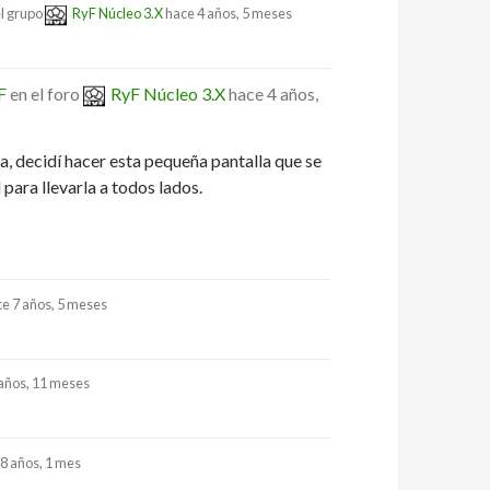
l grupo
RyF Núcleo 3.X
hace 4 años, 5 meses
F
en el foro
RyF Núcleo 3.X
hace 4 años,
, decidí hacer esta pequeña pantalla que se
para llevarla a todos lados.
e 7 años, 5 meses
 años, 11 meses
8 años, 1 mes