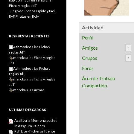
Rápido y Fácil en Telegram
Ficha y reglas JdT
Juego de Tronos rápido y fácil
RyF Piratas en Rol+
Actividad
RESPUESTAS RECIENTES
Perfil
Ashmodeo
a las
Ficha y
Amigos
6
reglas JdT
Grupos
meroka
a las
Ficha y reglas
5
JdT
Foros
Ashmodeo
a las
Ficha y
reglas JdT
Área de Trabajo
meroka
a las
Ficha y reglas
JdT
Compartido
meroka
a las
Armas
ÚLTIMAS DESCARGAS
Asalto a la Memoria
posted
in
Assylum Raiders
RyF Lite - Ficheros fuente