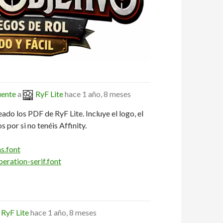
uente
a
RyF Lite
hace 1 año, 8 meses
eado los PDF de RyF Lite. Incluye el logo, el
 por si no tenéis Affinity.
s.font
eration-serif.font
RyF Lite
hace 1 año, 8 meses