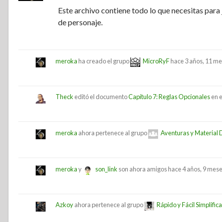
Este archivo contiene todo lo que necesitas para 
de personaje.
meroka
ha creado el grupo
MicroRyF
hace 3 años, 11 m
Theck
editó el documento
Capítulo 7: Reglas Opcionales
en e
meroka
ahora pertenece al grupo
Aventuras y Material 
meroka
y
son_link
son ahora amigos
hace 4 años, 9 mes
Azkoy
ahora pertenece al grupo
Rápido y Fácil Simplific