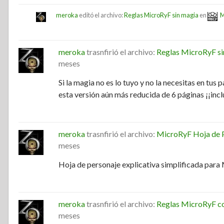
meroka
editó el archivo:
Reglas MicroRyF sin magia
en
M
meroka
trasnfirió el archivo:
Reglas MicroRyF si
meses
Si la magia no es lo tuyo y no la necesitas en tus
esta versión aún más reducida de 6 páginas ¡¡incl
meroka
trasnfirió el archivo:
MicroRyF Hoja de 
meses
Hoja de personaje explicativa simplificada par
meroka
trasnfirió el archivo:
Reglas MicroRyF c
meses