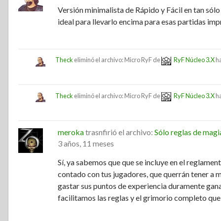
Versión minimalista de Rápido y Fácil en tan sól
ideal para llevarlo encima para esas partidas imp
Theck
eliminó el archivo: Micro RyF de
RyF Núcleo 3.X
h
Theck
eliminó el archivo: Micro RyF de
RyF Núcleo 3.X
h
meroka
trasnfirió el archivo:
Sólo reglas de mag
3 años, 11 meses
Sí, ya sabemos que que se incluye en el reglame
contado con tus jugadores, que querrán tener a 
gastar sus puntos de experiencia duramente gana
facilitamos las reglas y el grimorio completo que