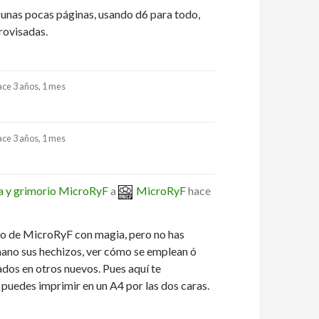
o unas pocas páginas, usando d6 para todo,
rovisadas.
ace 3 años, 1 mes
ace 3 años, 1 mes
ia y grimorio MicroRyF
a
MicroRyF
hace
nto de MicroRyF con magia, pero no has
mano sus hechizos, ver cómo se emplean ó
dos en otros nuevos. Pues aquí te
 puedes imprimir en un A4 por las dos caras.