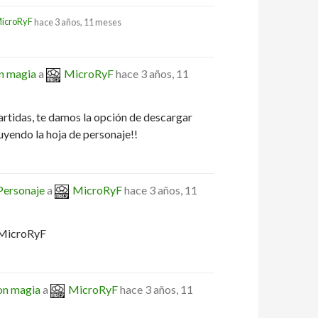
icroRyF
hace 3 años, 11 meses
n magia
a
MicroRyF
hace 3 años, 11
 partidas, te damos la opción de descargar
uyendo la hoja de personaje!!
Personaje
a
MicroRyF
hace 3 años, 11
a MicroRyF
on magia
a
MicroRyF
hace 3 años, 11