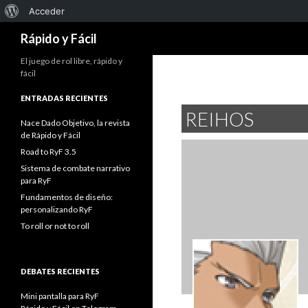
Acerca
Acceder
Buscar
de
Rápido y Fácil
WordPress
El juego de rol libre, rápido y
fácil
ENTRADAS RECIENTES
REIHOS
Nace Dado Objetivo, la revista
de Rápido y Fácil
Road to RyF 3.5
Sistema de combate narrativo
para RyF
Fundamentos de diseño:
personalizando RyF
To roll or not to roll
DEBATES RECIENTES
Mini pantalla para RyF