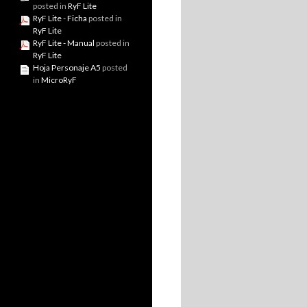
posted in
RyF Lite
RyF Lite - Ficha
posted in
RyF Lite
RyF Lite - Manual
posted in
RyF Lite
Hoja Personaje A5
posted
in
MicroRyF