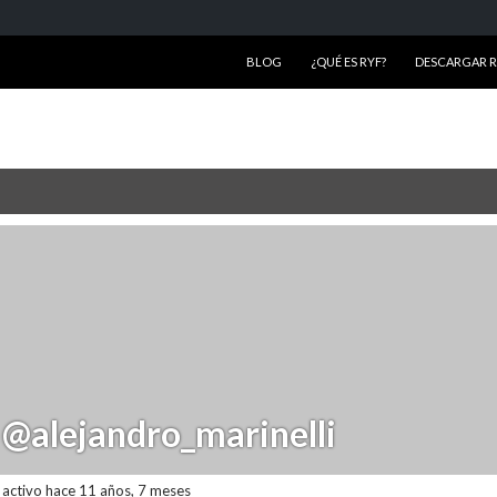
SALTAR AL CONTENIDO
BLOG
¿QUÉ ES RYF?
DESCARGAR RY
@alejandro_marinelli
activo hace 11 años, 7 meses