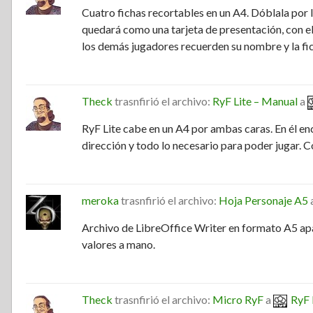
Cuatro fichas recortables en un A4. Dóblala por la
quedará como una tarjeta de presentación, con e
los demás jugadores recuerden su nombre y la fich
Theck
trasnfirió el archivo:
RyF Lite – Manual
a
RyF Lite cabe en un A4 por ambas caras. En él enc
dirección y todo lo necesario para poder jugar. C
meroka
trasnfirió el archivo:
Hoja Personaje A5
Archivo de LibreOffice Writer en formato A5 apai
valores a mano.
Theck
trasnfirió el archivo:
Micro RyF
a
RyF 