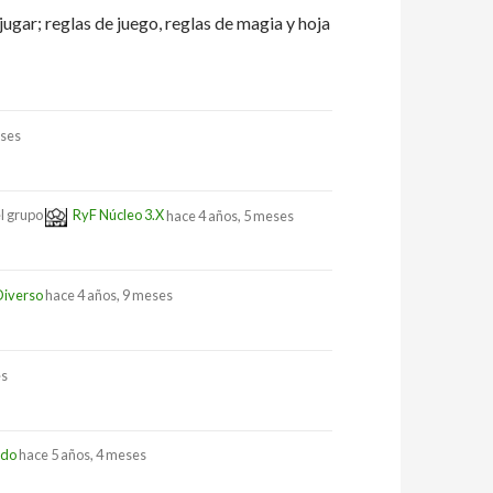
jugar; reglas de juego, reglas de magia y hoja
eses
l grupo
RyF Núcleo 3.X
hace 4 años, 5 meses
Diverso
hace 4 años, 9 meses
es
ado
hace 5 años, 4 meses