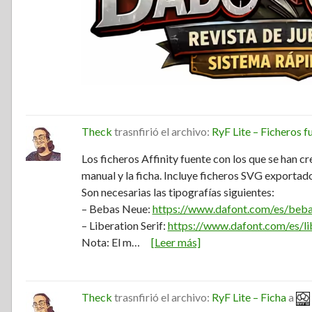
Theck
trasnfirió el archivo:
RyF Lite – Ficheros f
Los ficheros Affinity fuente con los que se han cr
manual y la ficha. Incluye ficheros SVG exportados
Son necesarias las tipografías siguientes:
– Bebas Neue:
https://www.dafont.com/es/beba
– Liberation Serif:
https://www.dafont.com/es/lib
Nota: El m…
[Leer más]
Theck
trasnfirió el archivo:
RyF Lite – Ficha
a