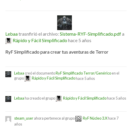
Lebaa
trasnfirió el archivo:
Sistema-RYF-Simplificado.pdf
a
Rápido y Fácil Simplificado
hace 5 años
RyF Simplificado para crear tus aventuras de Terror
Lebaa
creó el documento
RyF Simplificado Terror/Genérico
en el
grupo
Rápido y Fácil Simplificado
hace 5 años
Lebaa
ha creado el grupo
Rápido y Fácil Simplificado
hace 5 años
steam_user
ahora pertenece al grupo
RyF Núcleo 3.X
hace 7
años