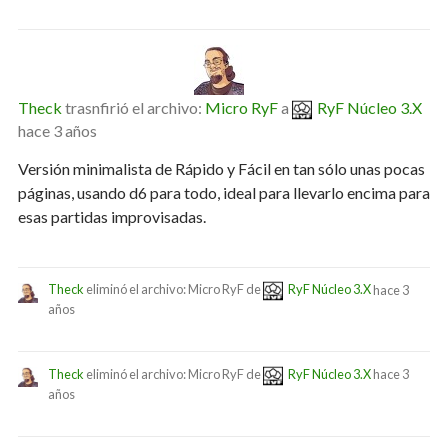
Theck
trasnfirió el archivo:
Micro RyF
a
RyF Núcleo 3.X
hace 3 años
Versión minimalista de Rápido y Fácil en tan sólo unas pocas
páginas, usando d6 para todo, ideal para llevarlo encima para
esas partidas improvisadas.
Theck
eliminó el archivo: Micro RyF de
RyF Núcleo 3.X
hace 3
años
Theck
eliminó el archivo: Micro RyF de
RyF Núcleo 3.X
hace 3
años