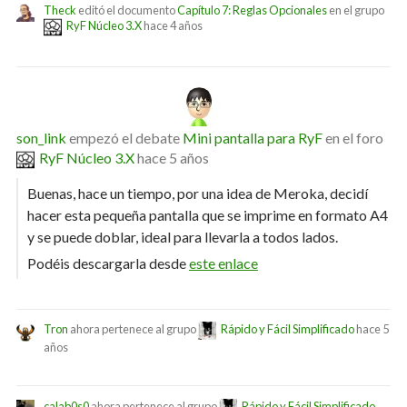
Theck
editó el documento
Capítulo 7: Reglas Opcionales
en el grupo
RyF Núcleo 3.X
hace 4 años
son_link
empezó el debate
Mini pantalla para RyF
en el foro
RyF Núcleo 3.X
hace 5 años
Buenas, hace un tiempo, por una idea de Meroka, decidí
hacer esta pequeña pantalla que se imprime en formato A4
y se puede doblar, ideal para llevarla a todos lados.
Podéis descargarla desde
este enlace
Tron
ahora pertenece al grupo
Rápido y Fácil Simplificado
hace 5
años
calab0s0
ahora pertenece al grupo
Rápido y Fácil Simplificado