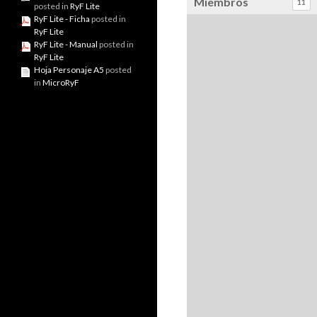
Miembros
11
posted in
RyF Lite
RyF Lite - Ficha
posted in
RyF Lite
RyF Lite - Manual
posted in
RyF Lite
Hoja Personaje A5
posted
in
MicroRyF