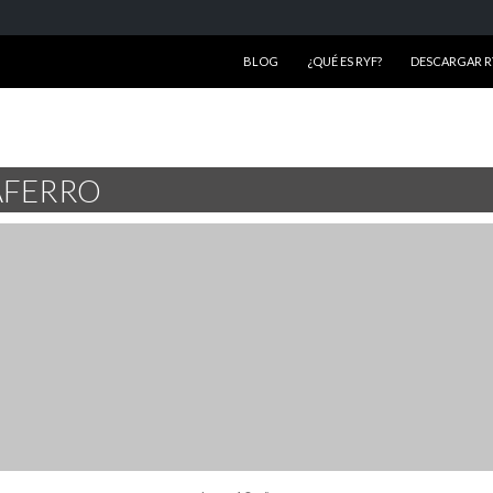
SALTAR AL CONTENIDO
BLOG
¿QUÉ ES RYF?
DESCARGAR RY
AFERRO