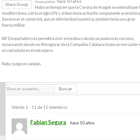
hace 10 años
Grupo público
Share Group
Hubo un tiempo en que la Corona de Aragón se extendió por 
mediterránea, corría el siglo XIV y si bien tenía un fuerte componente económico
(favorecer el comercio), aun en inferioridad numérica, también tenía una gran
fuerza militar.
RiF Despertaferro te permitirá vivir el medievo desde un punto más cercano,
encarnando desde un Almogávar de la Compañía Catalana hasta un mercader 
un consulado en el extranjero.
Nota: Juego en catalán.
Viendo 1 - 11 de 11 miembros
Miembros
Fabian Segura
hace 10 años