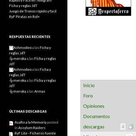
Rápido y Fácil en Telegram
Ficha y reglas JdT
Juego de Tronos rápido y fácil
RyF Piratas en Rol+
RESPUESTAS RECIENTES
Ashmodeo
a las
Ficha y
reglas JdT
meroka
a las
Ficha y reglas
JdT
Ashmodeo
a las
Ficha y
reglas JdT
meroka
a las
Ficha y reglas
Inicio
JdT
meroka
a las
Armas
Foro
Opiniones
ÚLTIMAS DESCARGAS
Documentos
Asalto a la Memoria
posted
descargas
2
in
Assylum Raiders
RyF Lite - Ficheros fuente