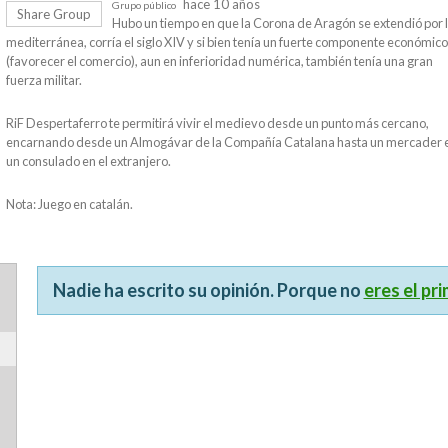
hace 10 años
Grupo público
Share Group
Hubo un tiempo en que la Corona de Aragón se extendió por 
mediterránea, corría el siglo XIV y si bien tenía un fuerte componente económico
(favorecer el comercio), aun en inferioridad numérica, también tenía una gran
fuerza militar.
RiF Despertaferro te permitirá vivir el medievo desde un punto más cercano,
encarnando desde un Almogávar de la Compañía Catalana hasta un mercader 
un consulado en el extranjero.
Nota: Juego en catalán.
Nadie ha escrito su opinión. Porque no
eres el pr