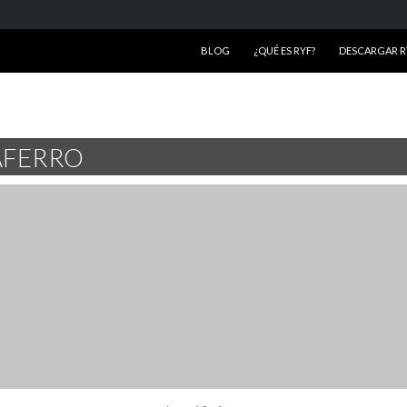
SALTAR AL CONTENIDO
BLOG
¿QUÉ ES RYF?
DESCARGAR RY
AFERRO