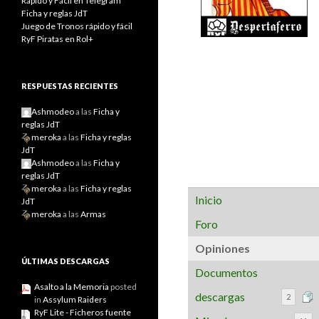
Rápido y Fácil en Telegram
Ficha y reglas JdT
Juego de Tronos rápido y fácil
RyF Piratas en Rol+
RESPUESTAS RECIENTES
Ashmodeo
a las
Ficha y
reglas JdT
meroka
a las
Ficha y reglas
JdT
Ashmodeo
a las
Ficha y
reglas JdT
meroka
a las
Ficha y reglas
Inicio
JdT
meroka
a las
Armas
Foro
Opiniones
ÚLTIMAS DESCARGAS
Documentos
Asalto a la Memoria
posted
descargas
2
in
Assylum Raiders
RyF Lite - Ficheros fuente