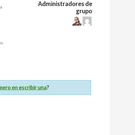
Administradores de
la
grupo
en
imero en escribir una
?