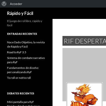
Acerca
Acceder
Buscar
de
Rápido y Fácil
WordPress
El juego de rol libre, rápido y
fácil
ENTRADAS RECIENTES
RIF DESPERT
Nace Dado Objetivo, la revista
de Rápido y Fácil
Road to RyF 3.5
Sistema de combate narrativo
para RyF
Fundamentos de diseño:
personalizando RyF
To roll or not to roll
DEBATES RECIENTES
Mini pantalla para RyF