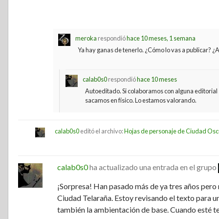
meroka
respondió
hace 10 meses, 1 semana
Ya hay ganas de tenerlo. ¿Cómo lo vas a publicar? ¿A
calab0s0
respondió
hace 10 meses
Autoeditado. Si colaboramos con alguna editorial s
sacamos en físico. Lo estamos valorando.
calab0s0
editó el archivo:
Hojas de personaje de Ciudad Os
calab0s0
ha actualizado una entrada en el grupo
¡Sorpresa! Han pasado más de ya tres años pero
Ciudad Telaraña. Estoy revisando el texto para 
también la ambientación de base. Cuando esté t