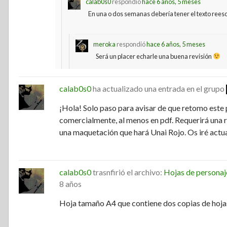
calab0s0
respondió
hace 6 años, 5 meses
En una o dos semanas debería tener el texto reescri
meroka
respondió
hace 6 años, 5 meses
Será un placer echarle una buena revisión
calab0s0
ha actualizado una entrada en el grupo
¡Hola! Solo paso para avisar de que retomo este
comercialmente, al menos en pdf. Requerirá una r
una maquetación que hará Unai Rojo. Os iré actu
calab0s0
trasnfirió el archivo:
Hojas de personaj
8 años
Hoja tamaño A4 que contiene dos copias de hojas