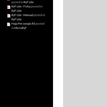
posted in
RyF Lite
RyF Lite - Ficha
posted in
RyF Lite
RyF Lite - Manual
posted in
RyF Lite
Hoja Personaje A5
posted
in
MicroRyF