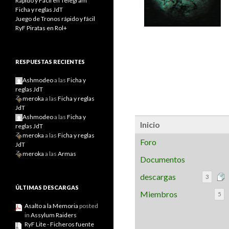
Rápido y Fácil en Telegram
Ficha y reglas JdT
Juego de Tronos rápido y fácil
RyF Piratas en Rol+
RESPUESTAS RECIENTES
Ashmodeo
a las
Ficha y
reglas JdT
meroka
a las
Ficha y reglas
JdT
Ashmodeo
a las
Ficha y
Inicio
reglas JdT
meroka
a las
Ficha y reglas
Foro
JdT
meroka
a las
Armas
Documentos
descargas
3
ÚLTIMAS DESCARGAS
Miembros
5
Asalto a la Memoria
posted
in
Assylum Raiders
RyF Lite - Ficheros fuente