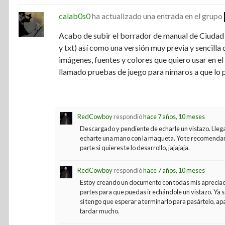
calab0s0
ha actualizado una entrada en el grupo
Acabo de subir el borrador de manual de Ciudad 
y txt) así como una versión muy previa y sencilla 
imágenes, fuentes y colores que quiero usar en el 
llamado pruebas de juego para nimaros a que lo p
RedCowboy
respondió
hace 7 años, 10 meses
Descargado y pendiente de echarle un vistazo. Lle
echarte una mano con la maqueta. Yo te recomendarí
parte si quieres te lo desarrollo, jajajaja.
RedCowboy
respondió
hace 7 años, 10 meses
Estoy creando un documento con todas mis apreciacio
partes para que puedas ir echándole un vistazo. Ya
si tengo que esperar a terminarlo para pasártelo, ap
tardar mucho.