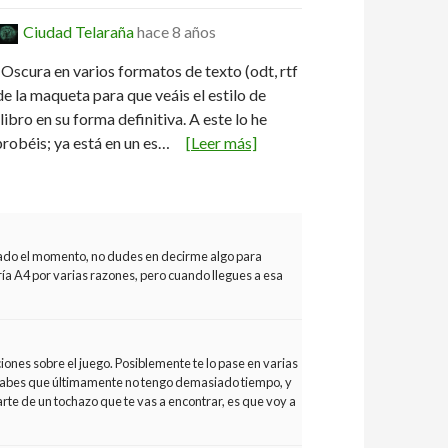
Ciudad Telaraña
hace 8 años
Oscura en varios formatos de texto (odt, rtf
de la maqueta para que veáis el estilo de
libro en su forma definitiva. A este lo he
robéis; ya está en un es…
[Leer más]
gado el momento, no dudes en decirme algo para
a A4 por varias razones, pero cuando llegues a esa
nes sobre el juego. Posiblemente te lo pase en varias
 sabes que últimamente no tengo demasiado tiempo, y
arte de un tochazo que te vas a encontrar, es que voy a