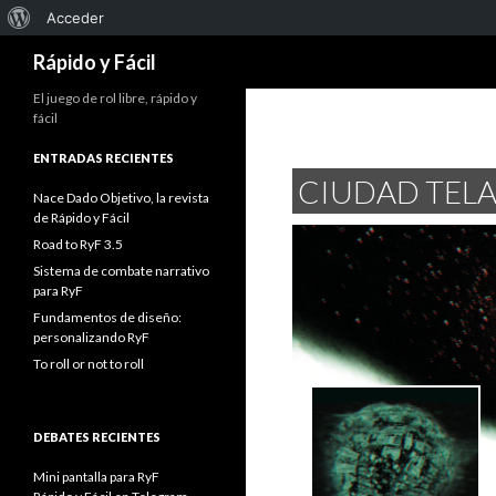
Acerca
Acceder
Buscar
de
Rápido y Fácil
WordPress
El juego de rol libre, rápido y
fácil
ENTRADAS RECIENTES
CIUDAD TEL
Nace Dado Objetivo, la revista
de Rápido y Fácil
Road to RyF 3.5
Sistema de combate narrativo
para RyF
Fundamentos de diseño:
personalizando RyF
To roll or not to roll
DEBATES RECIENTES
Mini pantalla para RyF