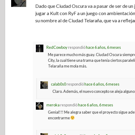
Dado que Ciudad Oscura va a pasar de ser de un 
jugar a Kult con RyF a un juego con ambientaci
su nombre al de Ciudad Telaraña, que va a reflej
RedCowboy
respondió
hace 6 años, 6 meses
Me parece mucho más guay. Ciudad Oscura siempre 
City, la cual tiene una trama que tenía ciertos para
Telaraña me mola más.
calab0s0
respondió
hace 6 años, 6 meses
Claro. Además, el nuevo concepto se aleja alguno
meroka
respondió
hace 6 años, 6 meses
Genial!!! Me alegra saber que el proyecto sigue ade
encontrarme