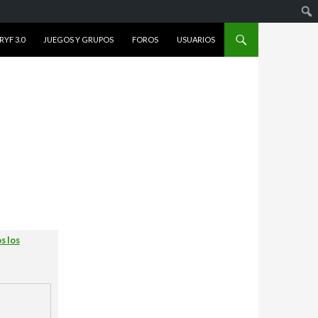
YF 3.0
JUEGOS Y GRUPOS
FOROS
USUARIOS
s los