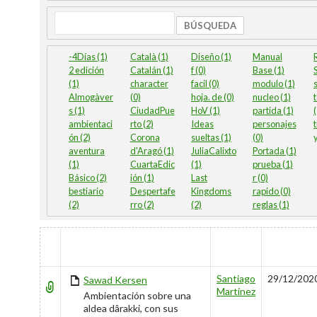
Búsqueda
-4Días (1)
Català (1)
Diseño (1)
Manual
2 edición
Catalán (1)
f (0)
Base (1)
S
(1)
character
facil (0)
modulo (1)
Almogàver
(0)
hoja. de (0)
nucleo (1)
s (1)
CiudadPue
HoV (1)
partida (1)
ambientaci
rto (2)
Ideas
personajes
t
ón (2)
Corona
sueltas (1)
(0)
y
aventura
d'Aragó (1)
JuliaCalixto
Portada (1)
(1)
CuartaEdic
(1)
prueba (1)
Básico (2)
ión (1)
Last
r (0)
bestiario
Despertafe
Kingdoms
rapido (0)
(2)
rro (2)
(2)
reglas (1)
HAS
TÍTULO
AUTOR
CREADO
ATTACHMENT
Santiago
29/12/202
Sawad Kersen
Martinez
Ambientación sobre una
aldea dârakki, con sus