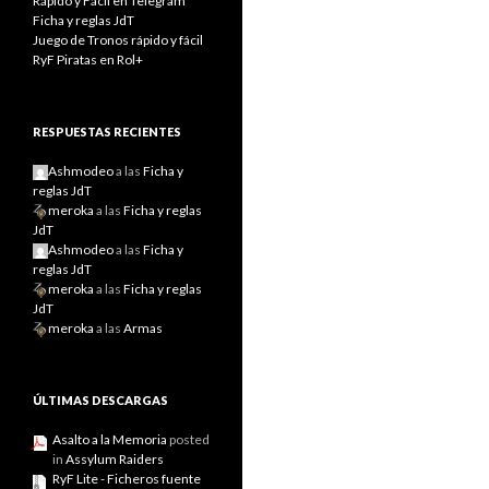
Rápido y Fácil en Telegram
Ficha y reglas JdT
Juego de Tronos rápido y fácil
RyF Piratas en Rol+
RESPUESTAS RECIENTES
Ashmodeo
a las
Ficha y
reglas JdT
meroka
a las
Ficha y reglas
JdT
Ashmodeo
a las
Ficha y
reglas JdT
meroka
a las
Ficha y reglas
JdT
meroka
a las
Armas
ÚLTIMAS DESCARGAS
Asalto a la Memoria
posted
in
Assylum Raiders
RyF Lite - Ficheros fuente