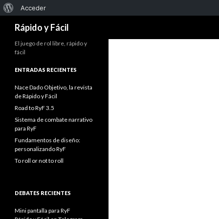
Acerca
Acceder
Buscar
de
Rápido y Fácil
WordPress
El juego de rol libre, rápido y
fácil
ENTRADAS RECIENTES
Nace Dado Objetivo, la revista
de Rápido y Fácil
Road to RyF 3.5
Sistema de combate narrativo
para RyF
Fundamentos de diseño:
personalizando RyF
To roll or not to roll
DEBATES RECIENTES
Mini pantalla para RyF