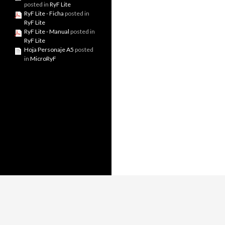
posted in
RyF Lite
RyF Lite - Ficha
posted in
RyF Lite
RyF Lite - Manual
posted in
RyF Lite
Hoja Personaje A5
posted
in
MicroRyF