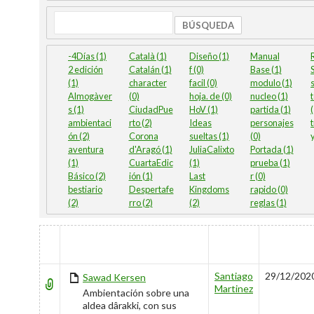
Búsqueda
-4Días (1)
Català (1)
Diseño (1)
Manual
2 edición
Catalán (1)
f (0)
Base (1)
S
(1)
character
facil (0)
modulo (1)
Almogàver
(0)
hoja. de (0)
nucleo (1)
s (1)
CiudadPue
HoV (1)
partida (1)
ambientaci
rto (2)
Ideas
personajes
t
ón (2)
Corona
sueltas (1)
(0)
y
aventura
d'Aragó (1)
JuliaCalixto
Portada (1)
(1)
CuartaEdic
(1)
prueba (1)
Básico (2)
ión (1)
Last
r (0)
bestiario
Despertafe
Kingdoms
rapido (0)
(2)
rro (2)
(2)
reglas (1)
HAS
TÍTULO
AUTOR
CREADO
ATTACHMENT
Santiago
29/12/202
Sawad Kersen
Martinez
Ambientación sobre una
aldea dârakki, con sus