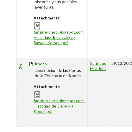
historias y sus posibles
aventuras.
Attachments
fanzinerolero.blogspot.com-
Historias-de-Darakkia-
Sawad-Kersen.pdf
Santiago
29/12/202
Kooch
Martinez
Descripción de las tierras
de la Teocracia de Kooch
Attachments
fanzinerolero.blogspot.com-
Historias-de-Darakkia-
Kooch.pdf