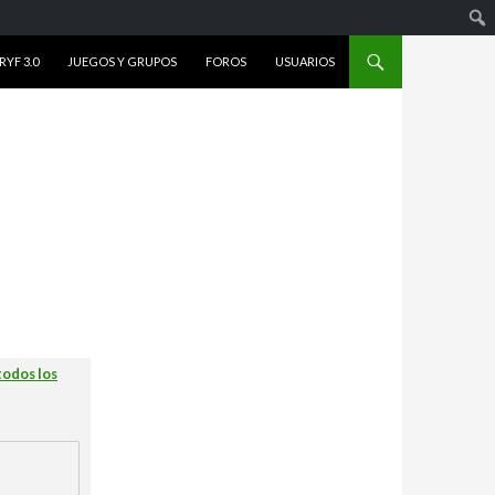
YF 3.0
JUEGOS Y GRUPOS
FOROS
USUARIOS
todos los