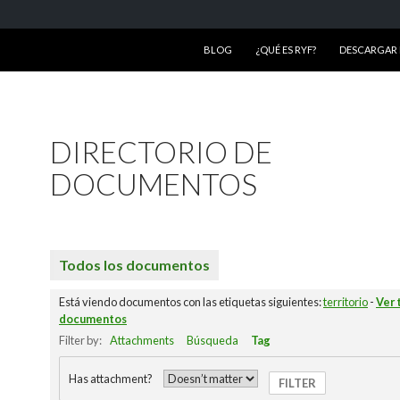
SALTAR AL CONTENIDO
BLOG
¿QUÉ ES RYF?
DESCARGAR R
DIRECTORIO DE
DOCUMENTOS
Todos los documentos
Está viendo documentos con las etiquetas siguientes:
territorio
-
Ver 
documentos
Filter by:
Attachments
Búsqueda
Tag
Has attachment?