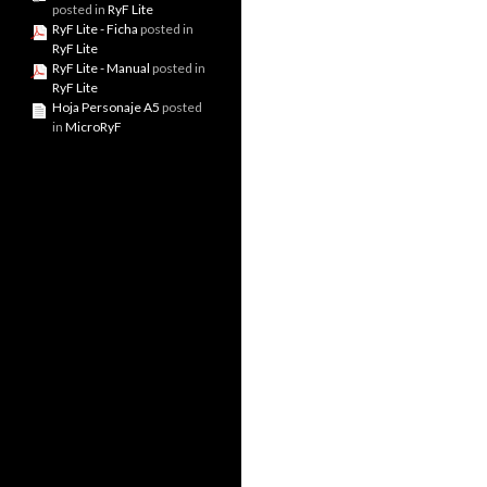
posted in
RyF Lite
RyF Lite - Ficha
posted in
RyF Lite
RyF Lite - Manual
posted in
RyF Lite
Hoja Personaje A5
posted
in
MicroRyF