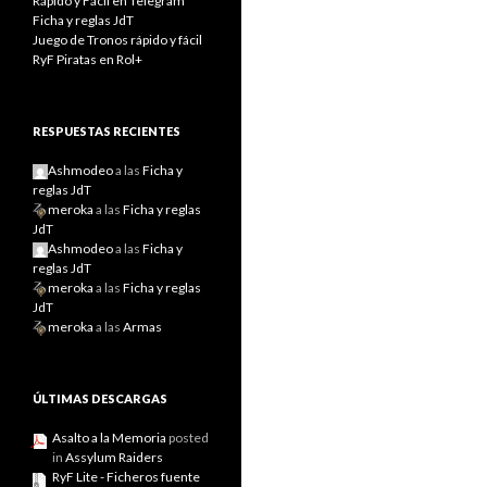
Rápido y Fácil en Telegram
Ficha y reglas JdT
Juego de Tronos rápido y fácil
RyF Piratas en Rol+
RESPUESTAS RECIENTES
Ashmodeo
a las
Ficha y
reglas JdT
meroka
a las
Ficha y reglas
JdT
Ashmodeo
a las
Ficha y
reglas JdT
meroka
a las
Ficha y reglas
JdT
meroka
a las
Armas
ÚLTIMAS DESCARGAS
Asalto a la Memoria
posted
in
Assylum Raiders
RyF Lite - Ficheros fuente