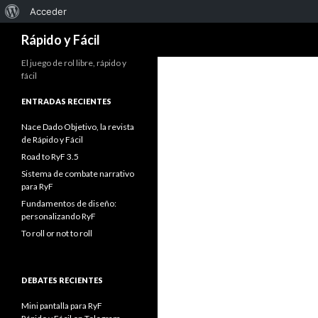
Acerca
Acceder
Buscar
de
Rápido y Fácil
WordPress
El juego de rol libre, rápido y
fácil
ENTRADAS RECIENTES
Nace Dado Objetivo, la revista
de Rápido y Fácil
Road to RyF 3.5
Sistema de combate narrativo
para RyF
Fundamentos de diseño:
personalizando RyF
To roll or not to roll
DEBATES RECIENTES
Mini pantalla para RyF