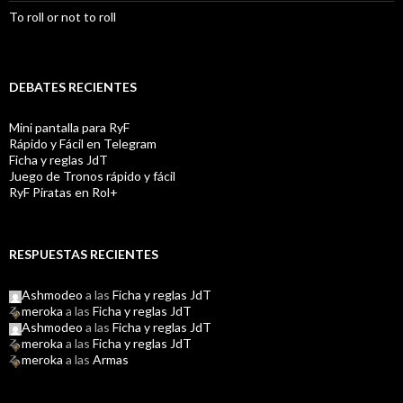
To roll or not to roll
DEBATES RECIENTES
Mini pantalla para RyF
Rápido y Fácil en Telegram
Ficha y reglas JdT
Juego de Tronos rápido y fácil
RyF Piratas en Rol+
RESPUESTAS RECIENTES
Ashmodeo
a las
Ficha y reglas JdT
meroka
a las
Ficha y reglas JdT
Ashmodeo
a las
Ficha y reglas JdT
meroka
a las
Ficha y reglas JdT
meroka
a las
Armas