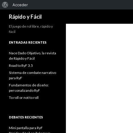
Acerca
Acceder
Buscar
de
Rápido y Fácil
WordPress
El juego de rol libre, rápido y
fácil
ENTRADAS RECIENTES
Nace Dado Objetivo, la revista
de Rápido y Fácil
Road to RyF 3.5
Sistema de combate narrativo
para RyF
Fundamentos de diseño:
personalizando RyF
To roll or not to roll
DEBATES RECIENTES
Mini pantalla para RyF