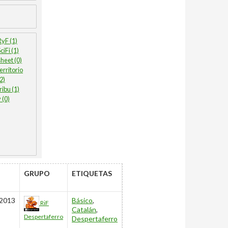
RyF (1)
ciFi (1)
sheet (0)
territorio
(2)
ribu (1)
 (0)
TIMO
GRUPO
ETIQUETAS
ADO
2013
Básico
,
RiF
Catalán
,
Despertaferro
Despertaferro