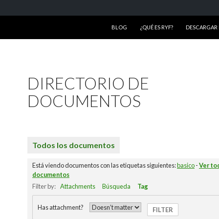
SALTAR AL CONTENIDO
BLOG
¿QUÉ ES RYF?
DESCARGAR R
DIRECTORIO DE
DOCUMENTOS
Todos los documentos
Está viendo documentos con las etiquetas siguientes:
basico
-
Ver to
documentos
Filter by:
Attachments
Búsqueda
Tag
Has attachment?