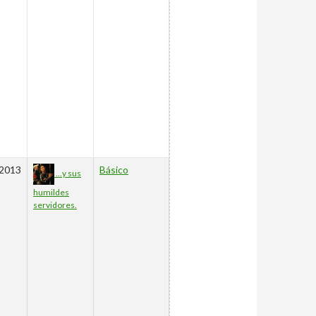
2013
Básico
…y sus
humildes
servidores.