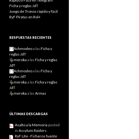
Rápido y Fácil en Telegram
Ficha y reglas JdT
Juego de Tronos rápido y fácil
RyF Piratas en Rol+
RESPUESTAS RECIENTES
Ashmodeo
a las
Ficha y
reglas JdT
meroka
a las
Ficha y reglas
JdT
Ashmodeo
a las
Ficha y
reglas JdT
meroka
a las
Ficha y reglas
JdT
meroka
a las
Armas
ÚLTIMAS DESCARGAS
Asalto a la Memoria
posted
in
Assylum Raiders
RyF Lite - Ficheros fuente