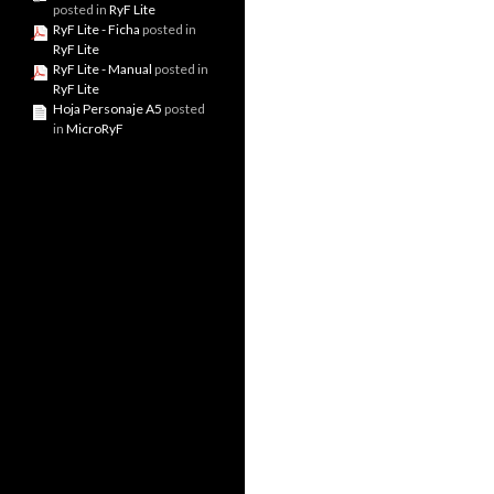
posted in
RyF Lite
RyF Lite - Ficha
posted in
RyF Lite
RyF Lite - Manual
posted in
RyF Lite
Hoja Personaje A5
posted
in
MicroRyF