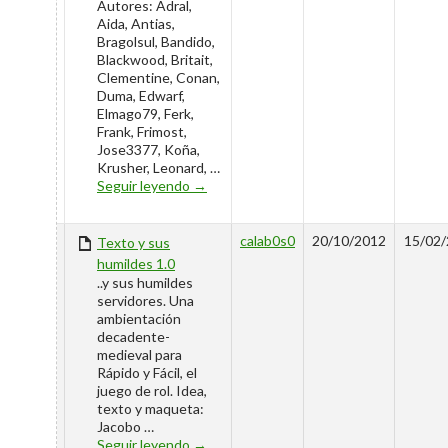
Autores: Adral,
Aida, Antias,
Bragolsul, Bandido,
Blackwood, Britait,
Clementine, Conan,
Duma, Edwarf,
Elmago79, Ferk,
Frank, Frimost,
Jose3377, Koña,
Krusher, Leonard, …
RiF Despertaferro – Manual d’iniciació
Seguir leyendo
→
calab0s0
20/10/2012
15/02/
Texto y sus
humildes 1.0
..y sus humildes
servidores. Una
ambientación
decadente-
medieval para
Rápido y Fácil, el
juego de rol. Idea,
texto y maqueta:
Jacobo …
Texto y sus humildes 1.0
Seguir leyendo
→