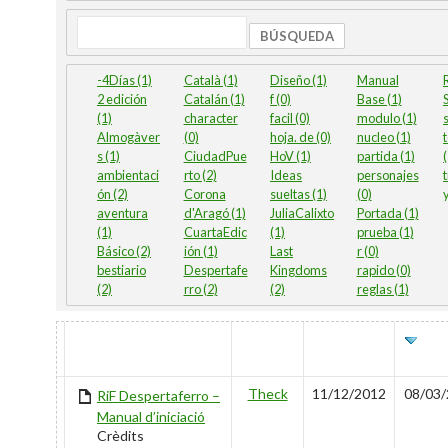
Búsqueda
-4Días (1)
Català (1)
Diseño (1)
Manual
2 edición
Catalán (1)
f (0)
Base (1)
S
(1)
character
facil (0)
modulo (1)
Almogàver
(0)
hoja. de (0)
nucleo (1)
s (1)
CiudadPue
HoV (1)
partida (1)
ambientaci
rto (2)
Ideas
personajes
t
ón (2)
Corona
sueltas (1)
(0)
y
aventura
d'Aragó (1)
JuliaCalixto
Portada (1)
(1)
CuartaEdic
(1)
prueba (1)
Básico (2)
ión (1)
Last
r (0)
bestiario
Despertafe
Kingdoms
rapido (0)
(2)
rro (2)
(2)
reglas (1)
HAS
TÍTULO
AUTOR
CREADO
ÚL
ATTACHMENT
EDIT
Theck
11/12/2012
08/03/
RiF Despertaferro –
Manual d’iniciació
Crèdits