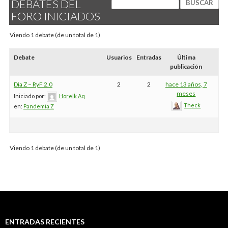
DEBATES DEL
FORO INICIADOS
Viendo 1 debate (de un total de 1)
Debate
Usuarios
Entradas
Última
publicación
Dia Z – RyF 2.0
2
2
hace 13 años, 7
meses
Iniciado por:
Horelk Aq
Theck
en:
Pandemia Z
Viendo 1 debate (de un total de 1)
ENTRADAS RECIENTES