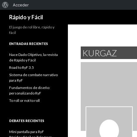
Acerca
Acceder
Buscar
de
Rápido y Fácil
WordPress
El juego de rol libre, rápido y
fácil
ENTRADAS RECIENTES
KURGAZ
Nace Dado Objetivo, la revista
de Rápido y Fácil
Road to RyF 3.5
Sistema de combate narrativo
para RyF
Fundamentos de diseño:
personalizando RyF
To roll or not to roll
DEBATES RECIENTES
Mini pantalla para RyF