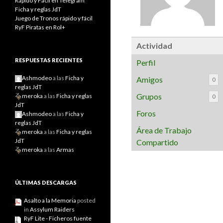
Rápido y Fácil en Telegram
Ficha y reglas JdT
Juego de Tronos rápido y fácil
RyF Piratas en Rol+
Actividad
RESPUESTAS RECIENTES
Perfil
Ashmodeo
a las
Ficha y
Amigos
0
reglas JdT
Grupos
meroka
a las
Ficha y reglas
0
JdT
Foros
Ashmodeo
a las
Ficha y
reglas JdT
Área de Trabajo
meroka
a las
Ficha y reglas
JdT
Compartido
meroka
a las
Armas
ÚLTIMAS DESCARGAS
Asalto a la Memoria
posted
in
Assylum Raiders
RyF Lite - Ficheros fuente