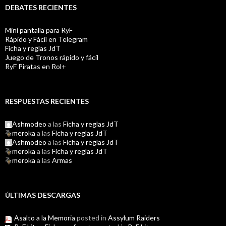
DEBATES RECIENTES
Mini pantalla para RyF
Rápido y Fácil en Telegram
Ficha y reglas JdT
Juego de Tronos rápido y fácil
RyF Piratas en Rol+
RESPUESTAS RECIENTES
Ashmodeo
a las
Ficha y reglas JdT
meroka
a las
Ficha y reglas JdT
Ashmodeo
a las
Ficha y reglas JdT
meroka
a las
Ficha y reglas JdT
meroka
a las
Armas
ÚLTIMAS DESCARGAS
Asalto a la Memoria
posted in
Assylum Raiders