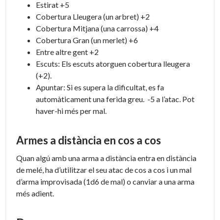
Estirat +5
Cobertura Lleugera (un arbret) +2
Cobertura Mitjana (una carrossa) +4
Cobertura Gran (un merlet) +6
Entre altre gent +2
Escuts: Els escuts atorguen cobertura lleugera
(+2).
Apuntar: Si es supera la dificultat, es fa
automàticament una ferida greu. -5 a l’atac. Pot
haver-hi més per mal.
Armes a distància en cos a cos
Quan algú amb una arma a distància entra en distància
de melé, ha d’utilitzar el seu atac de cos a cos i un mal
d’arma improvisada (1d6 de mal) o canviar a una arma
més adient.