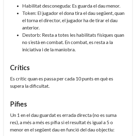
Habilitat desconeguda: Es guarda el dau menor.
Token: El jugador el dona tira el dau següent, quan
el torna el director, el jugador ha de tirar el dau
anterior.
Destorb: Resta a totes les habilitats físiques quan
no s’està en combat. En combat, es resta a la
iniciativa i de la maniobra.
Crítics
Es crític quan es passa per cada 10 punts en què es
supera la dificultat.
Pífies
Un 1 en el dau guardat es errada directa (no es suma
res), a més a més es pífia si el resultat és igual a 5 o
menor en el següent dau en funció del dau objectiu: