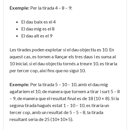
Exemple:
Per la tirada 4 – 8 – 9:
El dau baix es el 4
El dau mig es el 8
El dau alt es el 9
Les tirades poden explotar si el dau objectiu es 10. En
aquest cas, es tornen a llançar els tres daus i es suma al
10 inicial, si el dau objectiu tornés a treure 10, es tiraria
per tercer cop, així fins que no sigui 10.
Exemple:
Per la tirada 5 – 10 – 10, amb el dau mig
agafaríem el 10, de manera que tornem a tirar i surt 5 – 8
– 9, de manera que el resultat final es de 18 (10 + 8). Si la
segona tirada hagués estat 1 – 10 – 10, es tiraría un
tercer cop, amb un resultat de 5 – 5 – 8, la tirada
resultant seria de 25 (10+10+5).