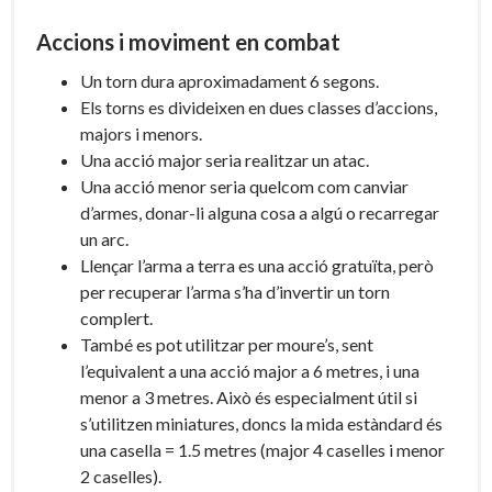
Accions i moviment en combat
Un torn dura aproximadament 6 segons.
Els torns es divideixen en dues classes d’accions,
majors i menors.
Una acció major seria realitzar un atac.
Una acció menor seria quelcom com canviar
d’armes, donar-li alguna cosa a algú o recarregar
un arc.
Llençar l’arma a terra es una acció gratuïta, però
per recuperar l’arma s’ha d’invertir un torn
complert.
També es pot utilitzar per moure’s, sent
l’equivalent a una acció major a 6 metres, i una
menor a 3 metres. Això és especialment útil si
s’utilitzen miniatures, doncs la mida estàndard és
una casella = 1.5 metres (major 4 caselles i menor
2 caselles).