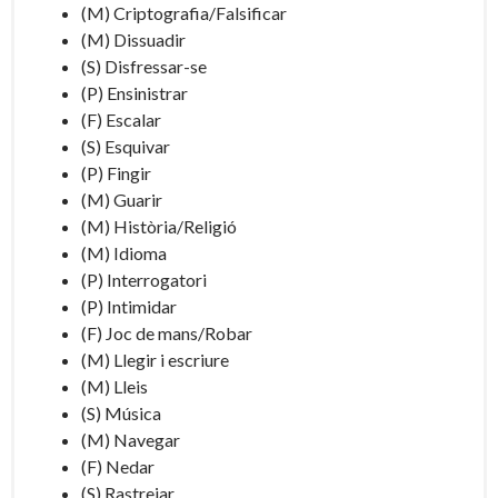
(M) Criptografia/Falsificar
(M) Dissuadir
(S) Disfressar-se
(P) Ensinistrar
(F) Escalar
(S) Esquivar
(P) Fingir
(M) Guarir
(M) Història/Religió
(M) Idioma
(P) Interrogatori
(P) Intimidar
(F) Joc de mans/Robar
(M) Llegir i escriure
(M) Lleis
(S) Música
(M) Navegar
(F) Nedar
(S) Rastrejar