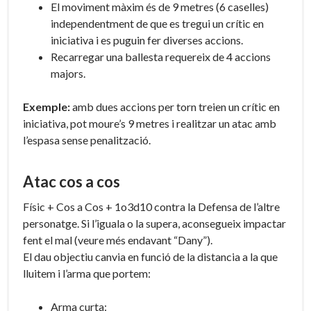
El moviment màxim és de 9 metres (6 caselles)
independentment de que es tregui un crític en
iniciativa i es puguin fer diverses accions.
Recarregar una ballesta requereix de 4 accions
majors.
Exemple:
amb dues accions per torn treien un crític en
iniciativa, pot moure’s 9 metres i realitzar un atac amb
l’espasa sense penalització.
Atac cos a cos
Físic + Cos a Cos + 1o3d10 contra la Defensa de l’altre
personatge. Si l’iguala o la supera, aconsegueix impactar
fent el mal (veure més endavant “Dany”).
El dau objectiu canvia en funció de la distancia a la que
lluitem i l’arma que portem:
Arma curta: