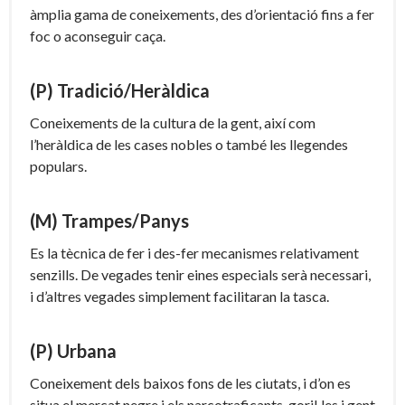
àmplia gama de coneixements, des d’orientació fins a fer
foc o aconseguir caça.
(P) Tradició/Heràldica
Coneixements de la cultura de la gent, així com
l’heràldica de les cases nobles o també les llegendes
populars.
(M) Trampes/Panys
Es la tècnica de fer i des-fer mecanismes relativament
senzills. De vegades tenir eines especials serà necessari,
i d’altres vegades simplement facilitaran la tasca.
(P) Urbana
Coneixement dels baixos fons de les ciutats, i d’on es
situa el mercat negre i els narcotraficants, goril·les i gent