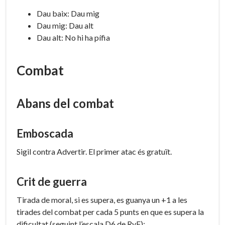
Dau baix: Dau mig
Dau mig: Dau alt
Dau alt: No hi ha pífia
Combat
Abans del combat
Emboscada
Sigil contra Advertir. El primer atac és gratuït.
Crit de guerra
Tirada de moral, si es supera, es guanya un +1 a les
tirades del combat per cada 5 punts en que es supera la
dificultat (seguint l’escala D6 de RyF):