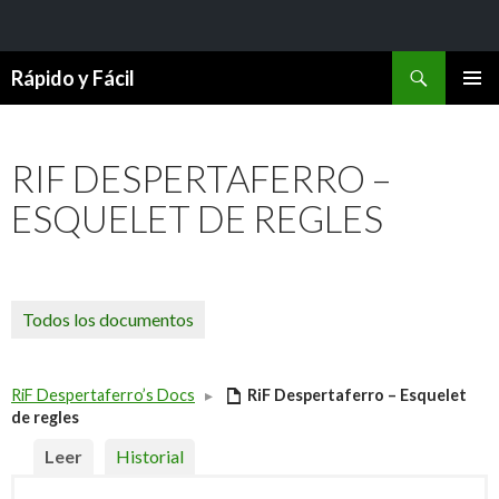
Buscar
Rápido y Fácil
SALTAR
MENÚ
AL
PRINCI
CONTENIDO
RIF DESPERTAFERRO –
ESQUELET DE REGLES
Todos los documentos
RiF Despertaferro’s Docs
▸
RiF Despertaferro – Esquelet
de regles
Leer
Historial