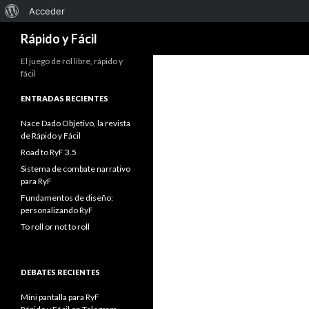
Acerca
Acceder
Buscar
de
Rápido y Fácil
WordPress
El juego de rol libre, rápido y
fácil
ENTRADAS RECIENTES
Nace Dado Objetivo, la revista
de Rápido y Fácil
Road to RyF 3.5
Sistema de combate narrativo
para RyF
Fundamentos de diseño:
personalizando RyF
To roll or not to roll
DEBATES RECIENTES
Mini pantalla para RyF