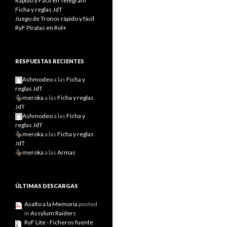
Rápido y Fácil en Telegram
Ficha y reglas JdT
Juego de Tronos rápido y fácil
RyF Piratas en Rol+
RESPUESTAS RECIENTES
Ashmodeo
a las
Ficha y
reglas JdT
meroka
a las
Ficha y reglas
JdT
Ashmodeo
a las
Ficha y
reglas JdT
meroka
a las
Ficha y reglas
JdT
meroka
a las
Armas
ÚLTIMAS DESCARGAS
Asalto a la Memoria
posted
in
Assylum Raiders
RyF Lite - Ficheros fuente