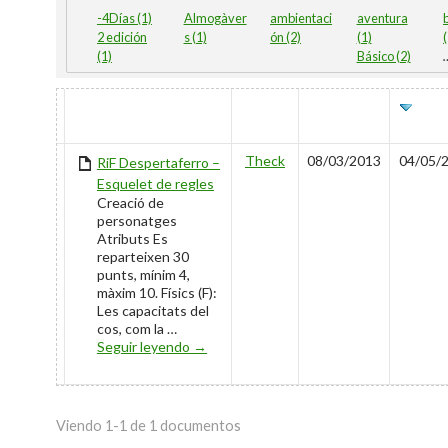
-4Días (1)
Almogàver
ambientaci
aventura
2 edición
s (1)
ón (2)
(1)
(1)
Básico (2)
HAS
TÍTULO
AUTOR
CREADO
ÚLT
ATTACHMENT
EDIT
Theck
08/03/2013
04/05/
RiF Despertaferro –
Esquelet de regles
Creació de
personatges
Atributs Es
reparteixen 30
punts, mínim 4,
màxim 10. Físics (F):
Les capacitats del
cos, com la …
RiF Despertaferro – Esquelet de regles
Seguir leyendo
→
Viendo 1-1 de 1 documentos