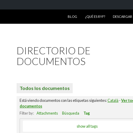
SALTAR AL CONTENIDO
BLOG
¿QUÉ ES RYF?
DESCARGAR R
DIRECTORIO DE
DOCUMENTOS
Todos los documentos
Está viendo documentos con las etiquetas siguientes:
Català
-
Ver to
documentos
Filter by:
Attachments
Búsqueda
Tag
show all tags