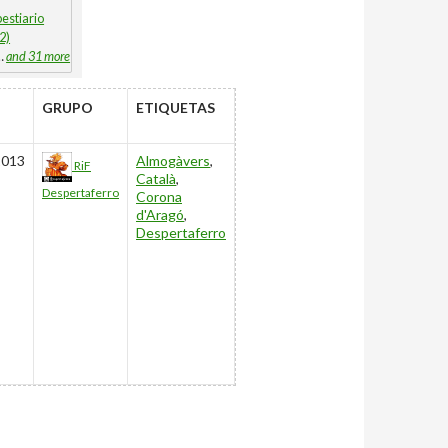
bestiario
(2)
…
and 31 more
IMO
GRUPO
ETIQUETAS
ADO
2013
Almogàvers
,
RiF
Català
,
Despertaferro
Corona
d'Aragó
,
Despertaferro