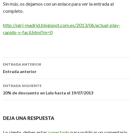
Sin más, os dejamos con un enlace para ver la entrada al
completo.
http://sgri-madrid.blogspot.com.es/2013/06/actual-play-
rapido-y-facil.html?m=0
Navegación
ENTRADA ANTERIOR
de
Entrada anterior
entradas
ENTRADA SIGUIENTE
20% de descuento en Lulu hasta el 19/07/2013
DEJA UNA RESPUESTA
Lo siento, debes estar
conectado
para publicar un comentario.