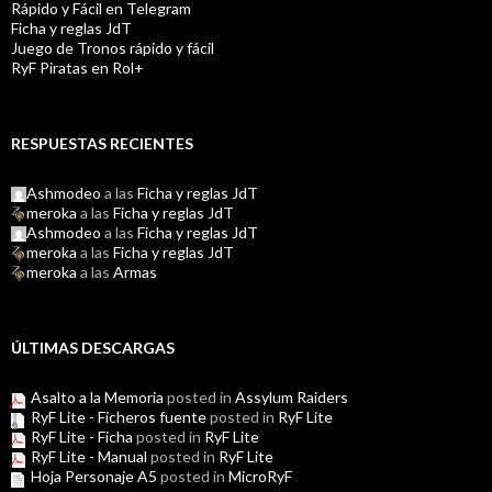
Rápido y Fácil en Telegram
Ficha y reglas JdT
Juego de Tronos rápido y fácil
RyF Piratas en Rol+
RESPUESTAS RECIENTES
Ashmodeo
a las
Ficha y reglas JdT
meroka
a las
Ficha y reglas JdT
Ashmodeo
a las
Ficha y reglas JdT
meroka
a las
Ficha y reglas JdT
meroka
a las
Armas
ÚLTIMAS DESCARGAS
Asalto a la Memoria
posted in
Assylum Raiders
RyF Lite - Ficheros fuente
posted in
RyF Lite
RyF Lite - Ficha
posted in
RyF Lite
RyF Lite - Manual
posted in
RyF Lite
Hoja Personaje A5
posted in
MicroRyF