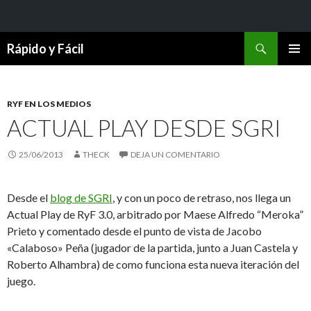
Buscar
Rápido y Fácil
SALTAR
MENÚ
AL
PRINCI
CONTENIDO
RYF EN LOS MEDIOS
ACTUAL PLAY DESDE SGRI
25/06/2013
THECK
DEJA UN COMENTARIO
Desde el
blog de SGRI
, y con un poco de retraso, nos llega un
Actual Play de RyF 3.0, arbitrado por Maese Alfredo “Meroka”
Prieto y comentado desde el punto de vista de Jacobo
«Calaboso» Peña (jugador de la partida, junto a Juan Castela y
Roberto Alhambra) de como funciona esta nueva iteración del
juego.