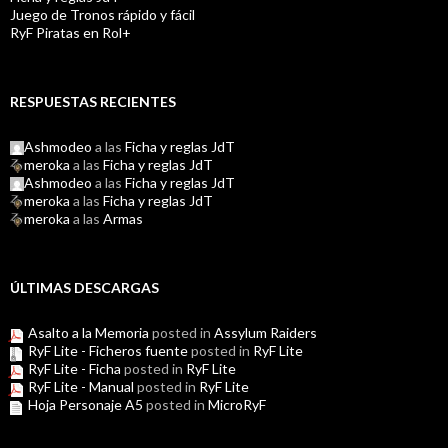
Juego de Tronos rápido y fácil
RyF Piratas en Rol+
RESPUESTAS RECIENTES
Ashmodeo
a las
Ficha y reglas JdT
meroka
a las
Ficha y reglas JdT
Ashmodeo
a las
Ficha y reglas JdT
meroka
a las
Ficha y reglas JdT
meroka
a las
Armas
ÚLTIMAS DESCARGAS
Asalto a la Memoria
posted in
Assylum Raiders
RyF Lite - Ficheros fuente
posted in
RyF Lite
RyF Lite - Ficha
posted in
RyF Lite
RyF Lite - Manual
posted in
RyF Lite
Hoja Personaje A5
posted in
MicroRyF