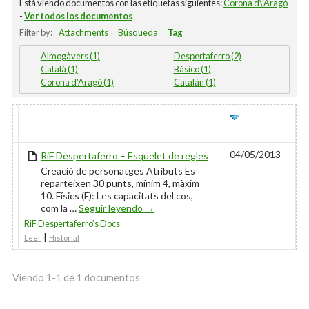
Está viendo documentos con las etiquetas siguientes:
Corona d\'Aragó
-
Ver todos los documentos
Filter by:
Attachments
Búsqueda
Tag
Almogàvers (1)
Despertaferro (2)
Català (1)
Básico (1)
Corona d'Aragó (1)
Catalán (1)
HAS
TÍTULO
ÚLTIMO
ATTACHMENT
EDITADO
04/05/2013
RiF Despertaferro – Esquelet de regles
Creació de personatges Atributs Es
reparteixen 30 punts, mínim 4, màxim
10. Físics (F): Les capacitats del cos,
RiF Despertaferro – Esquelet de regle
com la …
Seguir leyendo
→
RiF Despertaferro’s Docs
|
Leer
Historial
Viendo 1-1 de 1 documentos