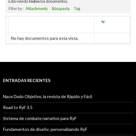
Está viendo
todos
los documentos.
Filter by:
Attachments
Búsqueda
Tag
HAS
TÍTULO
ÚLTIMO
ATTACHMENT
EDITADO
No hay documentos para esta vista.
ENTRADAS RECIENTES
Nace Dado Objetivo, la revista de Rápido y Fácil
Road to RyF 3.5
Sistema de combate narrativo para RyF
Fundamentos de diseño: personalizando RyF