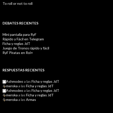
To roll or not to roll
DEBATES RECIENTES
Mini pantalla para RyF
Rápido y Fácil en Telegram
Ficha y reglas JdT
Juego de Tronos rápido y fácil
RyF Piratas en Rol+
RESPUESTAS RECIENTES
Ashmodeo
a las
Ficha y reglas JdT
meroka
a las
Ficha y reglas JdT
Ashmodeo
a las
Ficha y reglas JdT
meroka
a las
Ficha y reglas JdT
meroka
a las
Armas