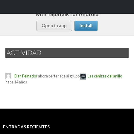
Follow this forum
with Tapatalk for Android
Buscar
Rápido y Fácil
Open in app
Install
SALTAR
MENÚ
AL
PRINCI
CONTENIDO
ACTIVIDAD
Dan Peinador
ahora pertenece al grupo
Las cenizas del anillo
hace 14 años
ENTRADAS RECIENTES