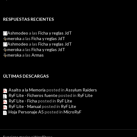
RESPUESTAS RECIENTES
Ashmodeo
a las
Ficha y reglas JdT
meroka
a las
Ficha y reglas JdT
Ashmodeo
a las
Ficha y reglas JdT
meroka
a las
Ficha y reglas JdT
meroka
a las
Armas
ÚLTIMAS DESCARGAS
Asalto a la Memoria
posted in
Assylum Raiders
RyF Lite - Ficheros fuente
posted in
RyF Lite
RyF Lite - Ficha
posted in
RyF Lite
RyF Lite - Manual
posted in
RyF Lite
Hoja Personaje A5
posted in
MicroRyF
Funciona gracias a WordPress