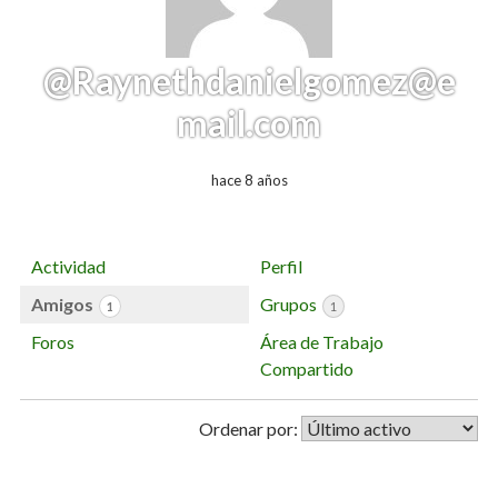
@Raynethdanielgomez@e
mail.com
hace 8 años
Actividad
Perfil
Amigos
Grupos
1
1
Foros
Área de Trabajo
Compartido
Ordenar por: