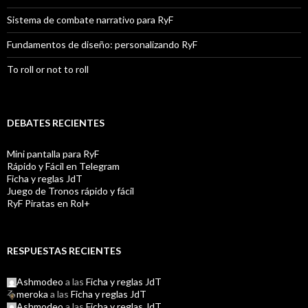
Sistema de combate narrativo para RyF
Fundamentos de diseño: personalizando RyF
To roll or not to roll
DEBATES RECIENTES
Mini pantalla para RyF
Rápido y Fácil en Telegram
Ficha y reglas JdT
Juego de Tronos rápido y fácil
RyF Piratas en Rol+
RESPUESTAS RECIENTES
Ashmodeo
a las
Ficha y reglas JdT
meroka
a las
Ficha y reglas JdT
Ashmodeo
a las
Ficha y reglas JdT