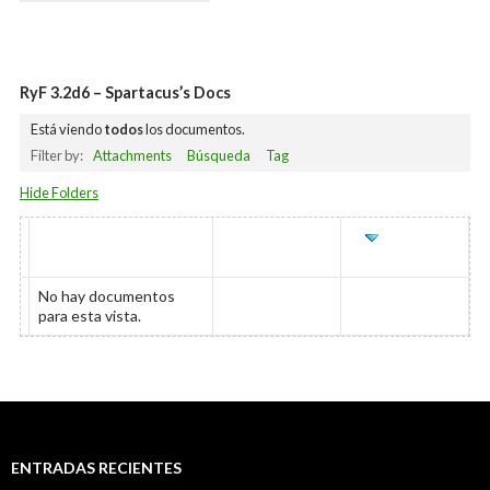
RyF 3.2d6 – Spartacus’s Docs
Está viendo
todos
los documentos.
Filter by:
Attachments
Búsqueda
Tag
Hide Folders
HAS
TÍTULO
AUTOR
ÚLTIMO
ATTACHMENT
EDITADO
No hay documentos
para esta vista.
ENTRADAS RECIENTES