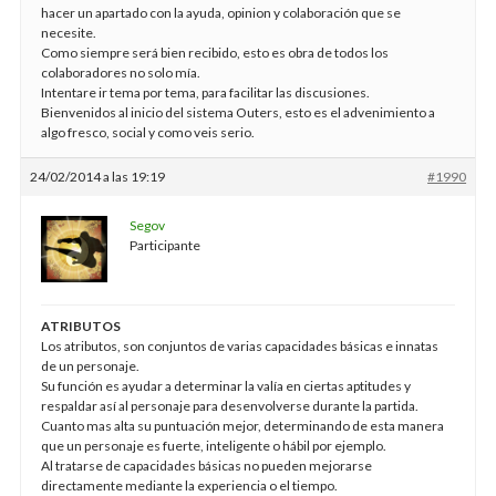
hacer un apartado con la ayuda, opinion y colaboración que se
necesite.
Como siempre será bien recibido, esto es obra de todos los
colaboradores no solo mía.
Intentare ir tema por tema, para facilitar las discusiones.
Bienvenidos al inicio del sistema Outers, esto es el advenimiento a
algo fresco, social y como veis serio.
24/02/2014 a las 19:19
#1990
Segov
Participante
ATRIBUTOS
Los atributos, son conjuntos de varias capacidades básicas e innatas
de un personaje.
Su función es ayudar a determinar la valía en ciertas aptitudes y
respaldar así al personaje para desenvolverse durante la partida.
Cuanto mas alta su puntuación mejor, determinando de esta manera
que un personaje es fuerte, inteligente o hábil por ejemplo.
Al tratarse de capacidades básicas no pueden mejorarse
directamente mediante la experiencia o el tiempo.