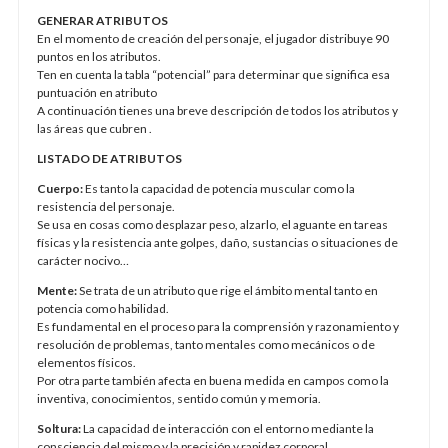
GENERAR ATRIBUTOS
En el momento de creación del personaje, el jugador distribuye 90
puntos en los atributos.
Ten en cuenta la tabla “potencial” para determinar que significa esa
puntuación en atributo
A continuación tienes una breve descripción de todos los atributos y
las áreas que cubren .
LISTADO DE ATRIBUTOS
Cuerpo:
Es tanto la capacidad de potencia muscular como la
resistencia del personaje.
Se usa en cosas como desplazar peso, alzarlo, el aguante en tareas
físicas y la resistencia ante golpes, daño, sustancias o situaciones de
carácter nocivo…
Mente:
Se trata de un atributo que rige el ámbito mental tanto en
potencia como habilidad.
Es fundamental en el proceso para la comprensión y razonamiento y
resolución de problemas, tanto mentales como mecánicos o de
elementos físicos.
Por otra parte también afecta en buena medida en campos como la
inventiva, conocimientos, sentido común y memoria.
Soltura:
La capacidad de interacción con el entorno mediante la
consciencia del mismo y la precisión y rapidez corporal.