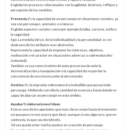
Engloba los procesos relacionados con la agilidad, destreza, reflejos y
percepción de los sentidos.
Presencia:
Es la capacidad de un personaje en situaciones sociales, ya
sea con personajes, animales o criaturas.
Engloba aspectos sociales como por ejemplo la labia, carisma, estilo y
la sagacidad.
Ego: La medida del yo, de la individualidad y la personalidad, es sin
duda uno de los atributos mas abstractos.
Representa la capacidad de imponer los intereses, objetivos,
motivación y el carácter en situaciones adversas o sobrenaturales
(voluntad).
También se usa como instinto de auto-preservación ante la
desmoralización y manipulación o la capacidad de no perder la
consciencia de uno mismo ante el otro mundo.
Destino:
Es la impronta sobrenatural e ineludible que posee todo
personaje. Midiendo con ello la cantidad de esencia y hasta donde es
capaz de abarcar un personaje en este ámbito.
Ayudas/Colaboraciones/Ideas:
Este es uno de los apartados que más claros estan hasta el momento
así que poco se me ocurre que decir, aunque si veis algo raro, que no
contrasta, lo que sea decidmelo.
Tal vez pueda estar mal los puntos en creación de personaje.