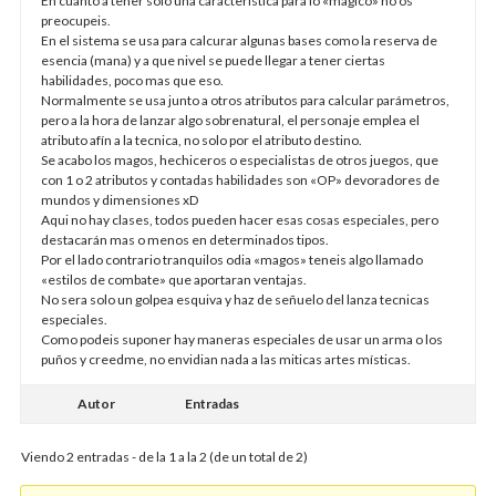
En cuanto a tener solo una caracteristica para lo «magico» no os
preocupeis.
En el sistema se usa para calcurar algunas bases como la reserva de
esencia (mana) y a que nivel se puede llegar a tener ciertas
habilidades, poco mas que eso.
Normalmente se usa junto a otros atributos para calcular parámetros,
pero a la hora de lanzar algo sobrenatural, el personaje emplea el
atributo afín a la tecnica, no solo por el atributo destino.
Se acabo los magos, hechiceros o especialistas de otros juegos, que
con 1 o 2 atributos y contadas habilidades son «OP» devoradores de
mundos y dimensiones xD
Aqui no hay clases, todos pueden hacer esas cosas especiales, pero
destacarán mas o menos en determinados tipos.
Por el lado contrario tranquilos odia «magos» teneis algo llamado
«estilos de combate» que aportaran ventajas.
No sera solo un golpea esquiva y haz de señuelo del lanza tecnicas
especiales.
Como podeis suponer hay maneras especiales de usar un arma o los
puños y creedme, no envidian nada a las miticas artes místicas.
Autor
Entradas
Viendo 2 entradas - de la 1 a la 2 (de un total de 2)