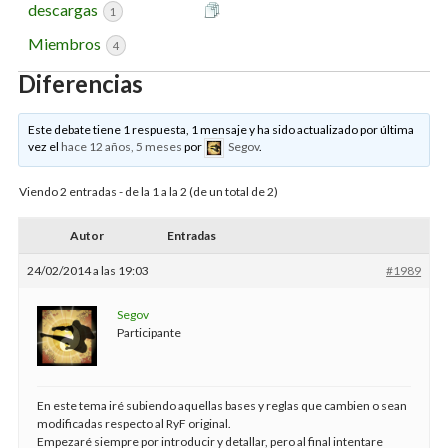
descargas
1
Miembros
4
Diferencias
Este debate tiene 1 respuesta, 1 mensaje y ha sido actualizado por última
vez el
hace 12 años, 5 meses
por
Segov
.
Viendo 2 entradas - de la 1 a la 2 (de un total de 2)
Autor
Entradas
24/02/2014 a las 19:03
#1989
Segov
Participante
En este tema iré subiendo aquellas bases y reglas que cambien o sean
modificadas respecto al RyF original.
Empezaré siempre por introducir y detallar, pero al final intentare