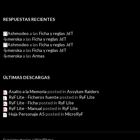
RESPUESTAS RECIENTES
Ashmodeo
a las
Ficha y reglas JdT
meroka
a las
Ficha y reglas JdT
Ashmodeo
a las
Ficha y reglas JdT
meroka
a las
Ficha y reglas JdT
meroka
a las
Armas
ÚLTIMAS DESCARGAS
Asalto a la Memoria
posted in
Assylum Raiders
RyF Lite - Ficheros fuente
posted in
RyF Lite
RyF Lite - Ficha
posted in
RyF Lite
RyF Lite - Manual
posted in
RyF Lite
Hoja Personaje A5
posted in
MicroRyF
Funciona gracias a WordPress