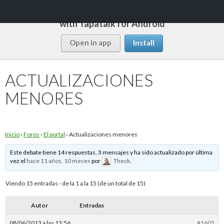
Follow this forum
with Tapatalk for Android
Buscar
Rápido y Fácil
Open in app
Install
SALTAR
MENÚ
AL
PRINCI
CONTENIDO
ACTUALIZACIONES
MENORES
Inicio
›
Foros
›
El portal
›
Actualizaciones menores
Este debate tiene 14 respuestas, 3 mensajes y ha sido actualizado por última
vez el
hace 11 años, 10 meses
por
Theck
.
Viendo 15 entradas - de la 1 a la 15 (de un total de 15)
Autor
Entradas
08/06/2013 a las 13:56
#1605