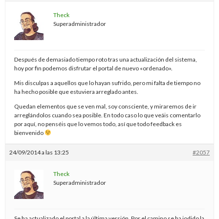
Theck
Superadministrador
Después de demasiado tiempo roto tras una actualización del sistema,
hoy por fin podemos disfrutar el portal de nuevo «ordenado».
Mis disculpas a aquellos que lo hayan sufrido, pero mi falta de tiempo no
ha hecho posible que estuviera arreglado antes.
Quedan elementos que se ven mal, soy consciente, y miraremos de ir
arreglándolos cuando sea posible. En todo caso lo que veáis comentarlo
por aquí, no penséis que lo vemos todo, así que todo feedback es
bienvenido
24/09/2014 a las 13:25
#2057
Theck
Superadministrador
Se ha actualizado el portal a la última versión. Por el camino se ha jodido la