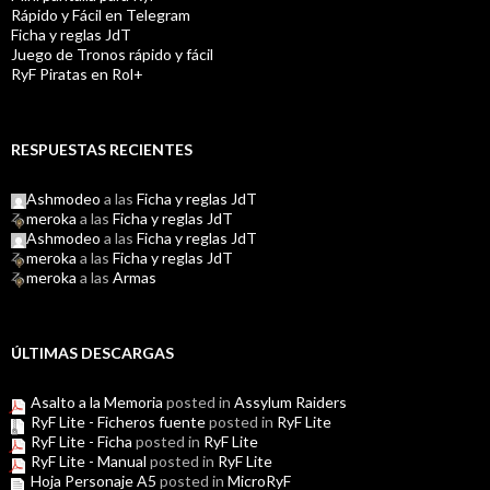
Rápido y Fácil en Telegram
Ficha y reglas JdT
Juego de Tronos rápido y fácil
RyF Piratas en Rol+
RESPUESTAS RECIENTES
Ashmodeo
a las
Ficha y reglas JdT
meroka
a las
Ficha y reglas JdT
Ashmodeo
a las
Ficha y reglas JdT
meroka
a las
Ficha y reglas JdT
meroka
a las
Armas
ÚLTIMAS DESCARGAS
Asalto a la Memoria
posted in
Assylum Raiders
RyF Lite - Ficheros fuente
posted in
RyF Lite
RyF Lite - Ficha
posted in
RyF Lite
RyF Lite - Manual
posted in
RyF Lite
Hoja Personaje A5
posted in
MicroRyF