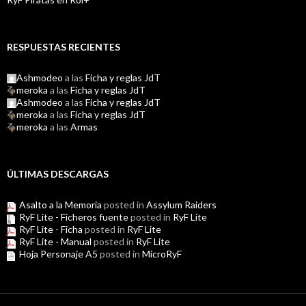
RESPUESTAS RECIENTES
Ashmodeo
a las
Ficha y reglas JdT
meroka
a las
Ficha y reglas JdT
Ashmodeo
a las
Ficha y reglas JdT
meroka
a las
Ficha y reglas JdT
meroka
a las
Armas
ÚLTIMAS DESCARGAS
Asalto a la Memoria
posted in
Assylum Raiders
RyF Lite - Ficheros fuente
posted in
RyF Lite
RyF Lite - Ficha
posted in
RyF Lite
RyF Lite - Manual
posted in
RyF Lite
Hoja Personaje A5
posted in
MicroRyF