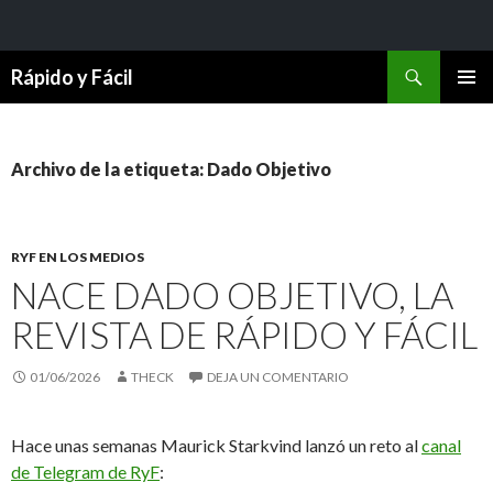
Buscar
Rápido y Fácil
SALTAR
MENÚ
AL
PRINCI
CONTENIDO
Archivo de la etiqueta: Dado Objetivo
RYF EN LOS MEDIOS
NACE DADO OBJETIVO, LA
REVISTA DE RÁPIDO Y FÁCIL
01/06/2026
THECK
DEJA UN COMENTARIO
Hace unas semanas Maurick Starkvind lanzó un reto al
canal
de Telegram de RyF
: