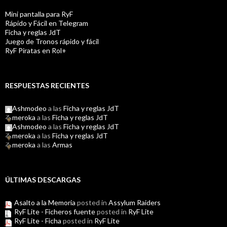
Mini pantalla para RyF
Rápido y Fácil en Telegram
Ficha y reglas JdT
Juego de Tronos rápido y fácil
RyF Piratas en Rol+
RESPUESTAS RECIENTES
Ashmodeo
a las
Ficha y reglas JdT
meroka
a las
Ficha y reglas JdT
Ashmodeo
a las
Ficha y reglas JdT
meroka
a las
Ficha y reglas JdT
meroka
a las
Armas
ÚLTIMAS DESCARGAS
Asalto a la Memoria
posted in
Assylum Raiders
RyF Lite - Ficheros fuente
posted in
RyF Lite
RyF Lite - Ficha
posted in
RyF Lite