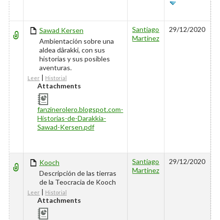
HAS
TÍTULO
AUTOR
ÚLTIMO
ATTACHMENT
EDITADO
Santiago
29/12/2020
Sawad Kersen
Martinez
Ambientación sobre una
aldea dârakki, con sus
historias y sus posibles
aventuras.
|
Leer
Historial
Attachments
fanzinerolero.blogspot.com-
Historias-de-Darakkia-
Sawad-Kersen.pdf
Santiago
29/12/2020
Kooch
Martinez
Descripción de las tierras
de la Teocracia de Kooch
|
Leer
Historial
Attachments