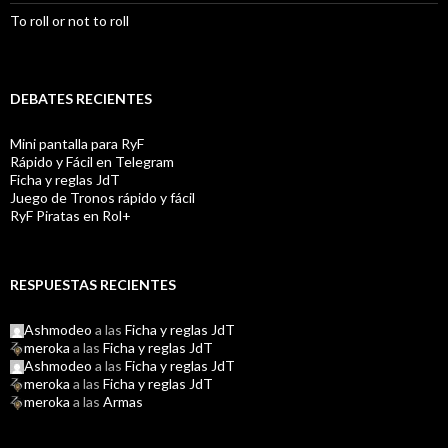
To roll or not to roll
DEBATES RECIENTES
Mini pantalla para RyF
Rápido y Fácil en Telegram
Ficha y reglas JdT
Juego de Tronos rápido y fácil
RyF Piratas en Rol+
RESPUESTAS RECIENTES
Ashmodeo
a las
Ficha y reglas JdT
meroka
a las
Ficha y reglas JdT
Ashmodeo
a las
Ficha y reglas JdT
meroka
a las
Ficha y reglas JdT
meroka
a las
Armas