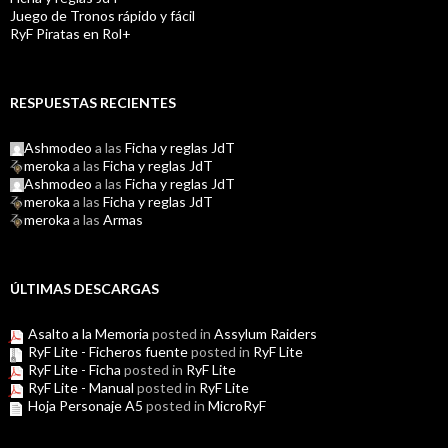
Juego de Tronos rápido y fácil
RyF Piratas en Rol+
RESPUESTAS RECIENTES
Ashmodeo
a las
Ficha y reglas JdT
meroka
a las
Ficha y reglas JdT
Ashmodeo
a las
Ficha y reglas JdT
meroka
a las
Ficha y reglas JdT
meroka
a las
Armas
ÚLTIMAS DESCARGAS
Asalto a la Memoria
posted in
Assylum Raiders
RyF Lite - Ficheros fuente
posted in
RyF Lite
RyF Lite - Ficha
posted in
RyF Lite
RyF Lite - Manual
posted in
RyF Lite
Hoja Personaje A5
posted in
MicroRyF