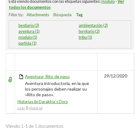
Está viendo documentos con las etiquetas siguientes:
modulo
-
Ver
todos los documentos
Filter by:
Attachments
Búsqueda
Tag
bestiario (2)
ambientación (2)
aventura (1)
territorio (2)
modulo (1)
tribu (1)
partida (1)
HAS
TÍTULO
ÚLTIMO
ATTACHMENT
EDITADO
29/12/2020
Aventura; Rito de paso
Aventura introductoria, en la que
los personajes deben realizar su
«Rito de paso».
Historias de Darakkia’s Docs
|
Leer
Historial
Viendo 1-1 de 1 documentos