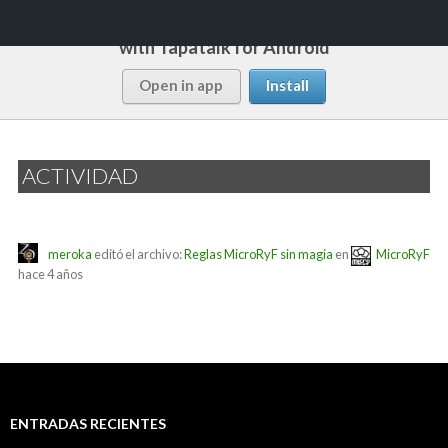
Follow this forum
with Tapatalk for Android
Buscar
Rápido y Fácil
Open in app
Install
SALTAR
MENÚ
AL
PRINCI
CONTENIDO
ACTIVIDAD
meroka
editó el archivo:
Reglas MicroRyF sin magia
en
MicroRyF
hace 4 años
ENTRADAS RECIENTES