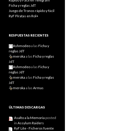
Rápido y Fácil en Telegram
Ficha y reglas JdT
Juego de Tronos rápido y fácil
RyF Piratas en Rol+
RESPUESTAS RECIENTES
Ashmodeo
a las
Ficha y
reglas JdT
meroka
a las
Ficha y reglas
JdT
Ashmodeo
a las
Ficha y
reglas JdT
meroka
a las
Ficha y reglas
JdT
meroka
a las
Armas
ÚLTIMAS DESCARGAS
Asalto a la Memoria
posted
in
Assylum Raiders
RyF Lite - Ficheros fuente