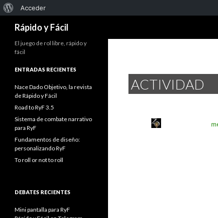
Acerca
Acceder
Buscar
de
Rápido y Fácil
WordPress
El juego de rol libre, rápido y
fácil
ENTRADAS RECIENTES
ACTIVIDAD
Nace Dado Objetivo, la revista
de Rápido y Fácil
Road to RyF 3.5
Sistema de combate narrativo
m
para RyF
Fundamentos de diseño:
personalizando RyF
To roll or not to roll
DEBATES RECIENTES
Mini pantalla para RyF