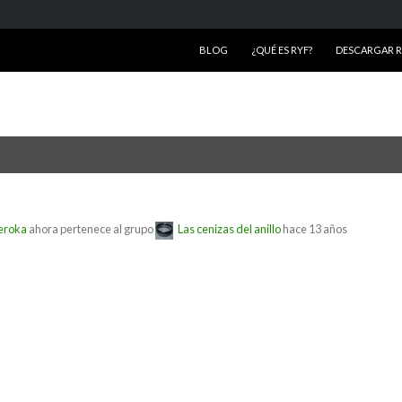
SALTAR AL CONTENIDO
BLOG
¿QUÉ ES RYF?
DESCARGAR RY
eroka
ahora pertenece al grupo
Las cenizas del anillo
hace 13 años