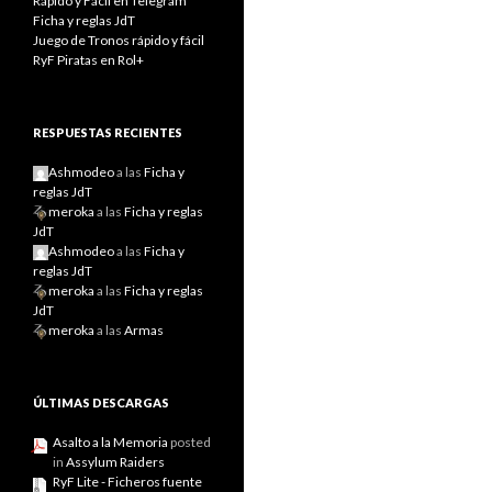
Rápido y Fácil en Telegram
Ficha y reglas JdT
Juego de Tronos rápido y fácil
RyF Piratas en Rol+
RESPUESTAS RECIENTES
Ashmodeo
a las
Ficha y
reglas JdT
meroka
a las
Ficha y reglas
JdT
Ashmodeo
a las
Ficha y
reglas JdT
meroka
a las
Ficha y reglas
JdT
meroka
a las
Armas
ÚLTIMAS DESCARGAS
Asalto a la Memoria
posted
in
Assylum Raiders
RyF Lite - Ficheros fuente