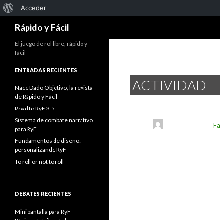
Acerca
Acceder
Buscar
de
Rápido y Fácil
WordPress
El juego de rol libre, rápido y
fácil
ENTRADAS RECIENTES
ACTIVIDAD
Nace Dado Objetivo, la revista
de Rápido y Fácil
Road to RyF 3.5
Sistema de combate narrativo
Fa
para RyF
Fundamentos de diseño:
personalizando RyF
To roll or not to roll
DEBATES RECIENTES
Mini pantalla para RyF