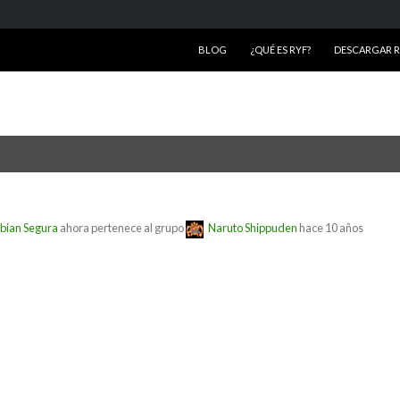
SALTAR AL CONTENIDO
BLOG
¿QUÉ ES RYF?
DESCARGAR RY
bian Segura
ahora pertenece al grupo
Naruto Shippuden
hace 10 años