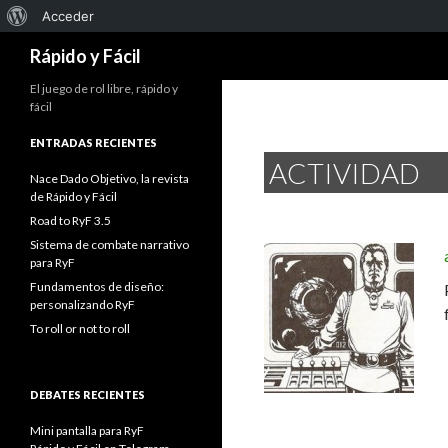
Acerca
Acceder
Buscar
de
Rápido y Fácil
WordPress
El juego de rol libre, rápido y
fácil
ENTRADAS RECIENTES
ACTIVIDAD
Nace Dado Objetivo, la revista
de Rápido y Fácil
Road to RyF 3.5
Sistema de combate narrativo
para RyF
Fundamentos de diseño:
personalizando RyF
To roll or not to roll
DEBATES RECIENTES
Mini pantalla para RyF