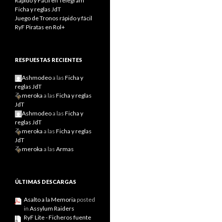
Rápido y Fácil en Telegram
Ficha y reglas JdT
Juego de Tronos rápido y fácil
RyF Piratas en Rol+
RESPUESTAS RECIENTES
Ashmodeo
a las
Ficha y
reglas JdT
meroka
a las
Ficha y reglas
JdT
Ashmodeo
a las
Ficha y
reglas JdT
meroka
a las
Ficha y reglas
JdT
meroka
a las
Armas
ÚLTIMAS DESCARGAS
Asalto a la Memoria
posted
in
Assylum Raiders
RyF Lite - Ficheros fuente