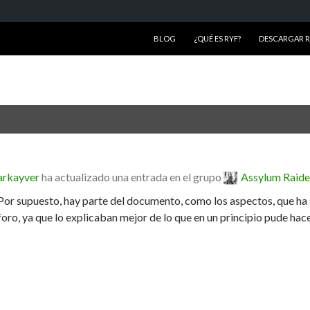
SALTAR AL CONTENIDO
BLOG
¿QUÉ ES RYF?
DESCARGAR RY
arkayver
ha actualizado una entrada en el grupo
Assylum Raide
Por supuesto, hay parte del documento, como los aspectos, que ha
foro, ya que lo explicaban mejor de lo que en un principio pude hac