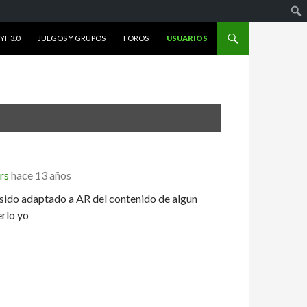
F 3.0
JUEGOS Y GRUPOS
FOROS
USUARIOS
rs
hace 13 años
 sido adaptado a AR del contenido de algun
erlo yo