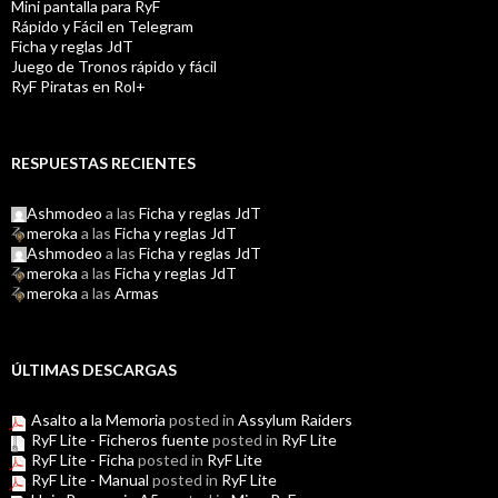
Mini pantalla para RyF
Rápido y Fácil en Telegram
Ficha y reglas JdT
Juego de Tronos rápido y fácil
RyF Piratas en Rol+
RESPUESTAS RECIENTES
Ashmodeo
a las
Ficha y reglas JdT
meroka
a las
Ficha y reglas JdT
Ashmodeo
a las
Ficha y reglas JdT
meroka
a las
Ficha y reglas JdT
meroka
a las
Armas
ÚLTIMAS DESCARGAS
Asalto a la Memoria
posted in
Assylum Raiders
RyF Lite - Ficheros fuente
posted in
RyF Lite
RyF Lite - Ficha
posted in
RyF Lite
RyF Lite - Manual
posted in
RyF Lite