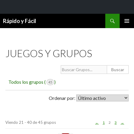
Buscar
Rápido y Fácil
SALTAR
MENÚ
AL
PRINCI
CONTENIDO
JUEGOS Y GRUPOS
Gr
Todos los grupos (
)
45
Ordenar por:
Viendo 21 - 40 de 45 grupos
←
1
2
3
→
Directorio