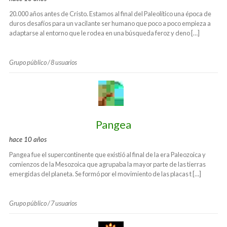
20.000 años antes de Cristo. Estamos al final del Paleolítico una época de
duros desafíos para un vacilante ser humano que poco a poco empieza a
adaptarse al entorno que le rodea en una búsqueda feroz y deno […]
Grupo público / 8 usuarios
Pangea
hace 10 años
Pangea fue el supercontinente que existió al final de la era Paleozoica y
comienzos de la Mesozoica que agrupaba la mayor parte de las tierras
emergidas del planeta. Se formó por el movimiento de las placas t […]
Grupo público / 7 usuarios