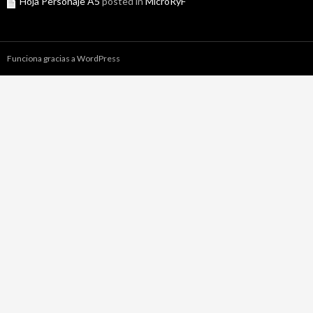
Hoja Personaje A5
posted in
MicroRyF
Funciona gracias a WordPress