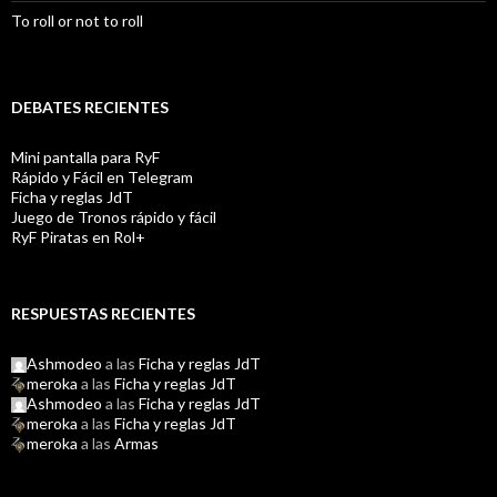
To roll or not to roll
DEBATES RECIENTES
Mini pantalla para RyF
Rápido y Fácil en Telegram
Ficha y reglas JdT
Juego de Tronos rápido y fácil
RyF Piratas en Rol+
RESPUESTAS RECIENTES
Ashmodeo
a las
Ficha y reglas JdT
meroka
a las
Ficha y reglas JdT
Ashmodeo
a las
Ficha y reglas JdT
meroka
a las
Ficha y reglas JdT
meroka
a las
Armas