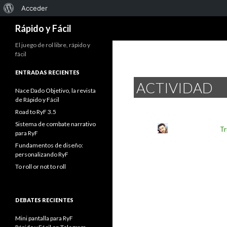
Acerca
Acceder
Buscar
de
Rápido y Fácil
WordPress
El juego de rol libre, rápido y
fácil
ENTRADAS RECIENTES
ACTIVIDAD
Nace Dado Objetivo, la revista
de Rápido y Fácil
Road to RyF 3.5
Sistema de combate narrativo
Tr
para RyF
Fundamentos de diseño:
personalizando RyF
To roll or not to roll
DEBATES RECIENTES
Mini pantalla para RyF