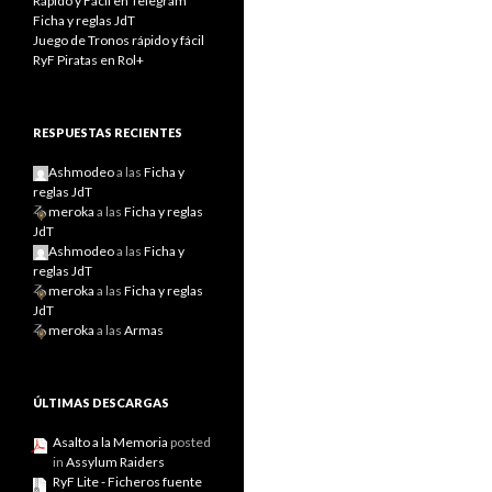
Rápido y Fácil en Telegram
Ficha y reglas JdT
Juego de Tronos rápido y fácil
RyF Piratas en Rol+
RESPUESTAS RECIENTES
Ashmodeo
a las
Ficha y
reglas JdT
meroka
a las
Ficha y reglas
JdT
Ashmodeo
a las
Ficha y
reglas JdT
meroka
a las
Ficha y reglas
JdT
meroka
a las
Armas
ÚLTIMAS DESCARGAS
Asalto a la Memoria
posted
in
Assylum Raiders
RyF Lite - Ficheros fuente