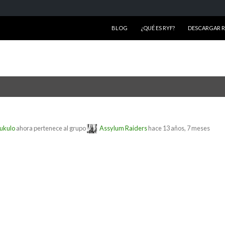
SALTAR AL CONTENIDO
BLOG
¿QUÉ ES RYF?
DESCARGAR RY
ukulo
ahora pertenece al grupo
Assylum Raiders
hace 13 años, 7 meses