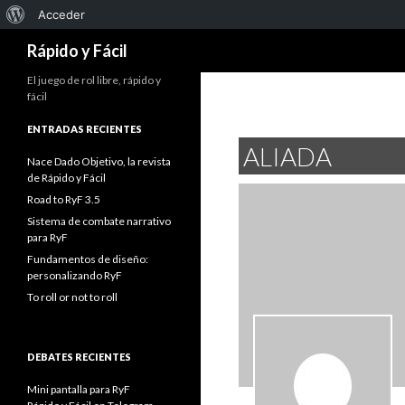
Acerca
Acceder
Buscar
de
Rápido y Fácil
WordPress
El juego de rol libre, rápido y
fácil
ENTRADAS RECIENTES
ALIADA
Nace Dado Objetivo, la revista
de Rápido y Fácil
Road to RyF 3.5
Sistema de combate narrativo
para RyF
Fundamentos de diseño:
personalizando RyF
To roll or not to roll
DEBATES RECIENTES
Mini pantalla para RyF