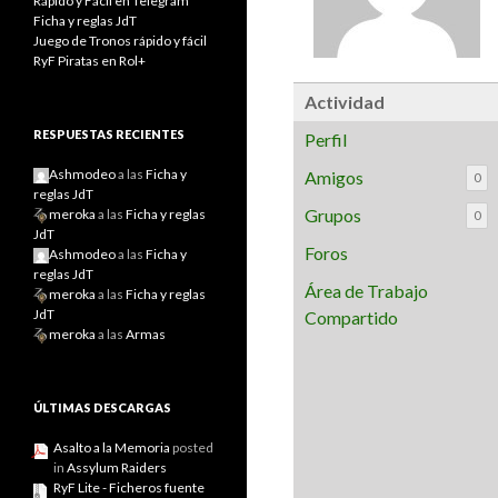
Rápido y Fácil en Telegram
Ficha y reglas JdT
Juego de Tronos rápido y fácil
RyF Piratas en Rol+
Actividad
RESPUESTAS RECIENTES
Perfil
Ashmodeo
a las
Ficha y
Amigos
0
reglas JdT
Grupos
meroka
a las
Ficha y reglas
0
JdT
Foros
Ashmodeo
a las
Ficha y
reglas JdT
Área de Trabajo
meroka
a las
Ficha y reglas
JdT
Compartido
meroka
a las
Armas
ÚLTIMAS DESCARGAS
Asalto a la Memoria
posted
in
Assylum Raiders
RyF Lite - Ficheros fuente