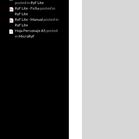
posted in
RyF Lite
RyF Lite - Ficha
posted in
RyF Lite
RyF Lite - Manual
posted in
RyF Lite
Hoja Personaje A5
posted
in
MicroRyF