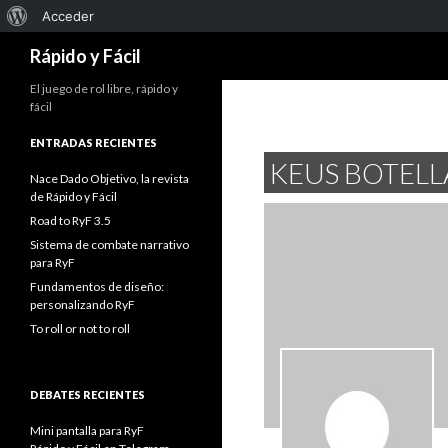
Acerca
Acceder
Buscar
de
Rápido y Fácil
WordPress
El juego de rol libre, rápido y
fácil
ENTRADAS RECIENTES
KEUS BOTEL
Nace Dado Objetivo, la revista
de Rápido y Fácil
Road to RyF 3.5
Sistema de combate narrativo
para RyF
Fundamentos de diseño:
personalizando RyF
To roll or not to roll
DEBATES RECIENTES
Mini pantalla para RyF