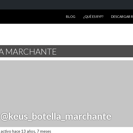
SALTAR AL CONTENIDO
BLOG
¿QUÉ ES RYF?
DESCARGAR RY
LA MARCHANTE
@keus_botella_marchante
activo hace 13 años, 7 meses