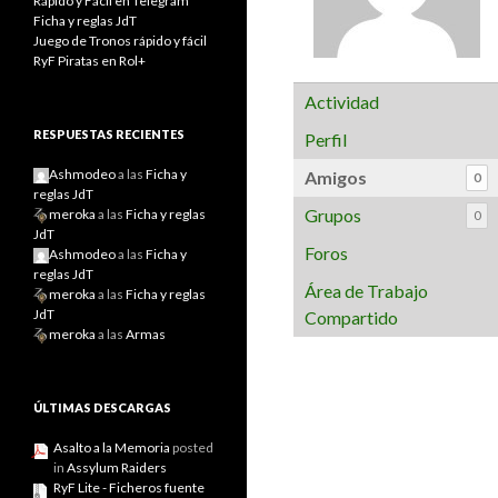
Rápido y Fácil en Telegram
Ficha y reglas JdT
Juego de Tronos rápido y fácil
RyF Piratas en Rol+
Actividad
RESPUESTAS RECIENTES
Perfil
Ashmodeo
a las
Ficha y
Amigos
0
reglas JdT
Grupos
meroka
a las
Ficha y reglas
0
JdT
Foros
Ashmodeo
a las
Ficha y
reglas JdT
Área de Trabajo
meroka
a las
Ficha y reglas
JdT
Compartido
meroka
a las
Armas
ÚLTIMAS DESCARGAS
Asalto a la Memoria
posted
in
Assylum Raiders
RyF Lite - Ficheros fuente