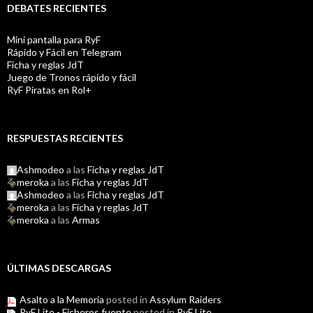
DEBATES RECIENTES
Mini pantalla para RyF
Rápido y Fácil en Telegram
Ficha y reglas JdT
Juego de Tronos rápido y fácil
RyF Piratas en Rol+
RESPUESTAS RECIENTES
Ashmodeo
a las
Ficha y reglas JdT
meroka
a las
Ficha y reglas JdT
Ashmodeo
a las
Ficha y reglas JdT
meroka
a las
Ficha y reglas JdT
meroka
a las
Armas
ÚLTIMAS DESCARGAS
Asalto a la Memoria
posted in
Assylum Raiders
RyF Lite - Ficheros fuente
posted in
RyF Lite