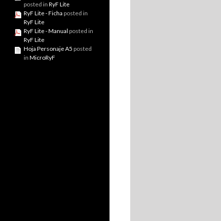
posted in
RyF Lite
RyF Lite - Ficha
posted in
RyF Lite
RyF Lite - Manual
posted in
RyF Lite
Hoja Personaje A5
posted
in
MicroRyF