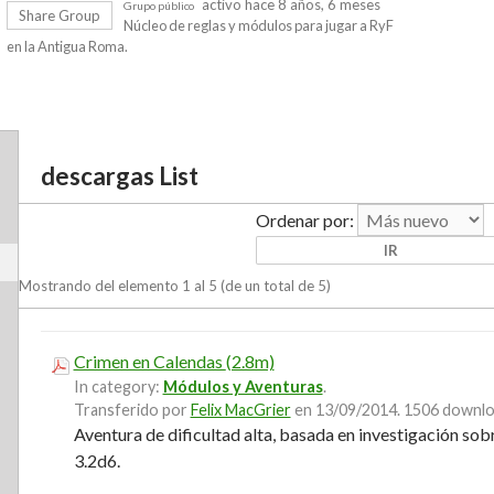
activo hace 8 años, 6 meses
Grupo público
Share Group
Núcleo de reglas y módulos para jugar a RyF
en la Antigua Roma.
descargas List
Ordenar por:
Mostrando del elemento 1 al 5 (de un total de 5)
Crimen en Calendas
(2.8m)
In category:
Módulos y Aventuras
.
Transferido por
Felix MacGrier
en 13/09/2014.
1506 downloa
Aventura de dificultad alta, basada en investigación sob
3.2d6.