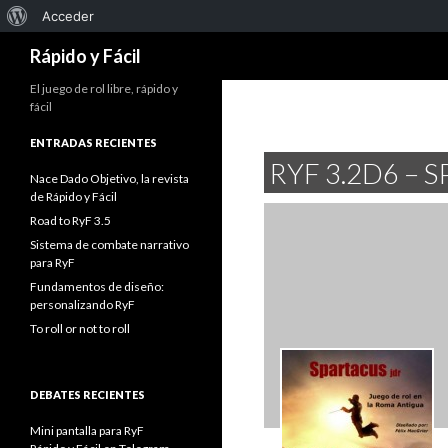
Acerca
Acceder
Buscar
de
Rápido y Fácil
WordPress
El juego de rol libre, rápido y
fácil
ENTRADAS RECIENTES
RYF 3.2D6 – 
Nace Dado Objetivo, la revista
de Rápido y Fácil
Road to RyF 3.5
Sistema de combate narrativo
para RyF
Fundamentos de diseño:
personalizando RyF
To roll or not to roll
DEBATES RECIENTES
Mini pantalla para RyF