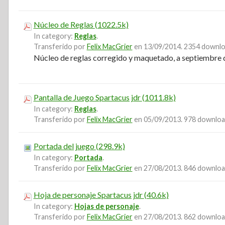
Núcleo de Reglas
(1022.5k)
In category:
Reglas
.
Transferido por
Felix MacGrier
en 13/09/2014.
2354 downloa
Núcleo de reglas corregido y maquetado, a septiembre 
Pantalla de Juego Spartacus jdr
(1011.8k)
In category:
Reglas
.
Transferido por
Felix MacGrier
en 05/09/2013.
978 download
Portada del juego
(298.9k)
In category:
Portada
.
Transferido por
Felix MacGrier
en 27/08/2013.
846 download
Hoja de personaje Spartacus jdr
(40.6k)
In category:
Hojas de personaje
.
Transferido por
Felix MacGrier
en 27/08/2013.
862 download