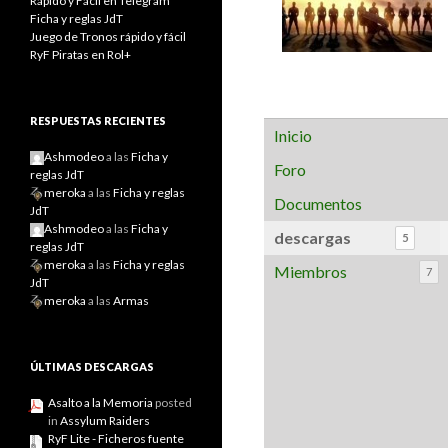
Rápido y Fácil en Telegram
Ficha y reglas JdT
Juego de Tronos rápido y fácil
RyF Piratas en Rol+
RESPUESTAS RECIENTES
Inicio
Ashmodeo
a las
Ficha y
Foro
reglas JdT
meroka
a las
Ficha y reglas
Documentos
JdT
Ashmodeo
a las
Ficha y
descargas
5
reglas JdT
meroka
a las
Ficha y reglas
Miembros
7
JdT
meroka
a las
Armas
ÚLTIMAS DESCARGAS
Asalto a la Memoria
posted
in
Assylum Raiders
RyF Lite - Ficheros fuente