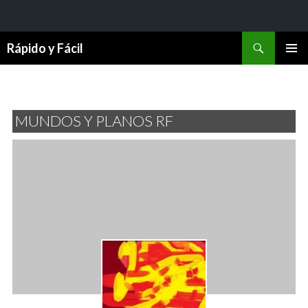
Buscar
Rápido y Fácil
SALTAR
MENÚ
AL
PRINCI
CONTENIDO
MUNDOS Y PLANOS RF