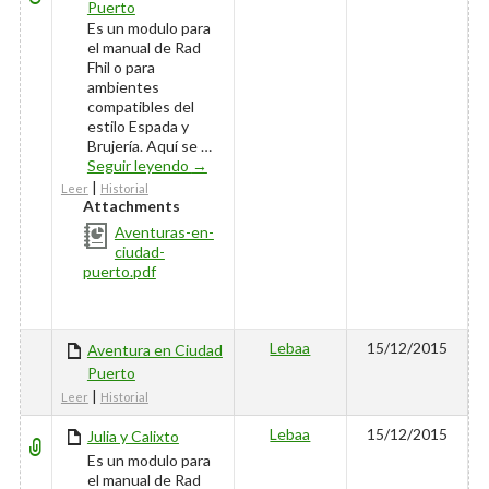
Puerto
Es un modulo para
el manual de Rad
Fhil o para
ambientes
compatibles del
estilo Espada y
Brujería. Aquí se …
Aventura en Ciudad Puerto
Seguir leyendo
→
|
Leer
Historial
Attachments
Aventuras-en-
ciudad-
puerto.pdf
Lebaa
15/12/2015
Aventura en Ciudad
Puerto
|
Leer
Historial
Lebaa
15/12/2015
Julia y Calixto
Es un modulo para
el manual de Rad