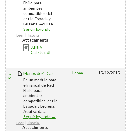
Fhil o para
ambientes
compatibles del
estilo Espada y
Brujería. Aquí se …
Julia y Calixto
Seguir leyendo
→
|
Leer
Historial
Attachments
Julia-y-
Calixto.pdf
Lebaa
15/12/2015
Menos de 4 Dias
Es un modulo para
el manual de Rad
Fhil o para
ambientes
compatibles estilo
Espada y Brujería.
Aquí se da …
Menos de 4 Dias
Seguir leyendo
→
|
Leer
Historial
Attachments