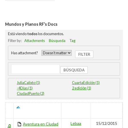
Mundos y Planos RF’s Docs
Está viendo
todos
los documentos.
Filter by:
Attachments
Búsqueda
Tag
Has attachment?
Búsqueda
JuliaCalixto (1)
CuartaEdición (1)
-4Días (1)
2 edición (1)
CiudadPuerto (2)
HAS
TÍTULO
AUTOR
ÚLTIMO
ATTACHMENT
EDITADO
Lebaa
15/12/2015
Aventura en Ciudad