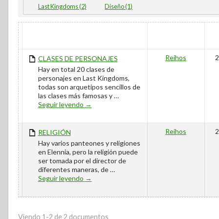
Last Kingdoms (2)
Diseño (1)
HAS
TÍTULO
AUTOR
ATTACHMENT
Reihos
2
CLASES DE PERSONAJES
Hay en total 20 clases de
personajes en Last Kingdoms,
todas son arquetipos sencillos de
las clases más famosas y …
CLASES DE PERSONAJES
Seguir leyendo
→
Reihos
2
RELIGIÓN
Hay varios panteones y religiones
en Elennia, pero la religión puede
ser tomada por el director de
diferentes maneras, de …
RELIGIÓN
Seguir leyendo
→
Viendo 1-2 de 2 documentos