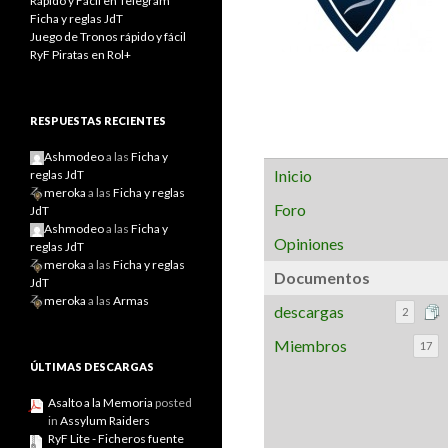
Rápido y Fácil en Telegram
Ficha y reglas JdT
Juego de Tronos rápido y fácil
RyF Piratas en Rol+
RESPUESTAS RECIENTES
Ashmodeo
a las
Ficha y
Inicio
reglas JdT
meroka
a las
Ficha y reglas
Foro
JdT
Ashmodeo
a las
Ficha y
Opiniones
reglas JdT
meroka
a las
Ficha y reglas
Documentos
JdT
meroka
a las
Armas
descargas
2
Miembros
17
ÚLTIMAS DESCARGAS
Asalto a la Memoria
posted
in
Assylum Raiders
RyF Lite - Ficheros fuente