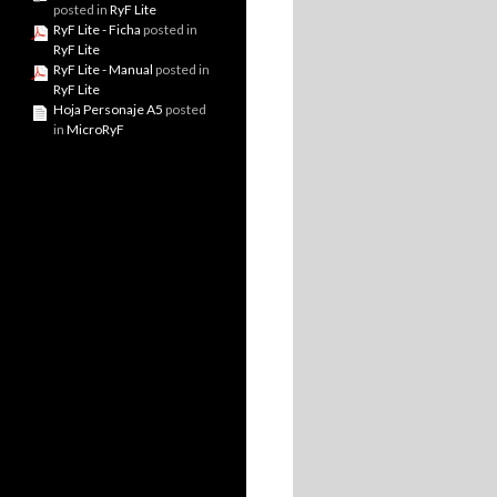
posted in
RyF Lite
RyF Lite - Ficha
posted in
RyF Lite
RyF Lite - Manual
posted in
RyF Lite
Hoja Personaje A5
posted
in
MicroRyF