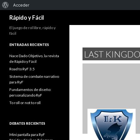
Acerca
Acceder
Buscar
de
Rápido y Fácil
WordPress
El juego de rol libre, rápido y
fácil
ENTRADAS RECIENTES
LAST KINGD
Nace Dado Objetivo, la revista
de Rápido y Fácil
Road to RyF 3.5
Sistema de combate narrativo
para RyF
Fundamentos de diseño:
personalizando RyF
To roll or not to roll
DEBATES RECIENTES
Mini pantalla para RyF