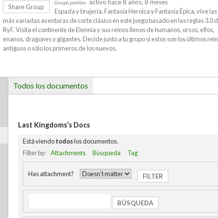
activo hace 8 años, 8 meses
Grupo público
Share Group
Espada y brujería, Fantasía Heroica y Fantasía Épica, vive las
más variadas aventuras de corte clásico en este juego basado en las reglas 3.0 
RyF. Visita el continente de Elennia y sus reinos llenos de humanos, orcos, elfos,
enanos, dragones y gigantes. Decide junto a tu grupo si estos son los últimos rei
antiguos o sólo los primeros de los nuevos.
Todos los documentos
Last Kingdoms’s Docs
Está viendo
todos
los documentos.
Filter by:
Attachments
Búsqueda
Tag
Has attachment?
Búsqueda