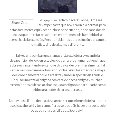
activo hace 13 años, 3 meses
Grupo público
Share Group
Tal vez pensaste que hoy era un día normal, pero
estas totalmente equivocado. No se sabe cuándo, no se sabe donde
incluso puede estar pasando en este momento la humanidad se
acerca hacia la extinción. Pero no hablamos de la polución o el cambio
climático, sino de algo muy diferente.
Tal vez una bomba nunca jamás vista exploto provocando la
desaparición del orden establecido y ahora los humanos tienen que
sobrevivir intentando evitar que otros los devoren literalmente. Tal
vez un virus ya demasiado usado por las películas americanas haya
decidido demostrar que es real trayendo un apocalipsis zombi o
incluso una raza alienígena con cara de pocos amigos y muchas
extremidades quieran acabar incluso contigo solo para usarte como
nido para poder dejar a sus crías…
No hay posibilidad de rescate, parece ser que el mundo te ha dado la
espalda, ahora tú y tus compañeros solo podéis hacer una cosa, solo
os queda una posibilidad… Sobrevivir.