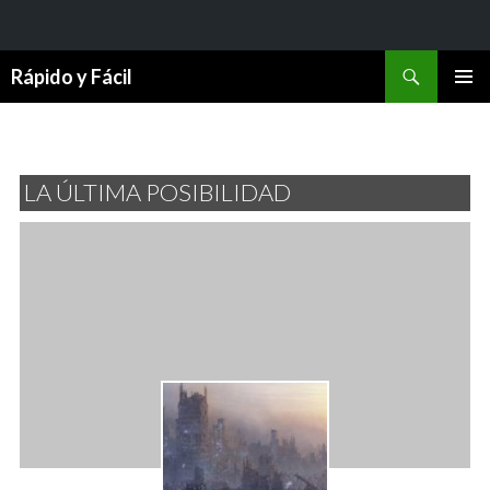
Buscar
Rápido y Fácil
SALTAR
MENÚ
AL
PRINCI
CONTENIDO
LA ÚLTIMA POSIBILIDAD